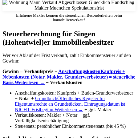
Erfahrene Makler kennen die steuerlichen Besonderheiten beim
Immobilienverkauf.
Steuerberechnung für Singen
(Hohentwiel)er Immobilienbesitzer
Wer vor Ablauf der Frist verkauft, zahlt Einkommensteuer auf den
Gewinn:
Gewinn = Verkaufspreis −
Anschaffungskosten
Kaufpreis +
Nebenkosten (Notar, Makler, Grunderwerbsteuer) = steuerliche
Basis.
Weiterlesen →
− Verkaufskosten
Anschaffungskosten: Kaufpreis + Baden-Grunderwerbsteuer
+ Notar +
Grundbuch
Öffentliches Register für
Eigentumsrechte an Grundstücken. Eintragungsdatum ist
NICHT Fristbeginn.
Weiterlesen →
+ ggf. Makler
Verkaufskosten: Makler + Notar + ggf.
Vorfälligkeitsentschädigung
Steuersatz: persönlicher Einkommensteuersatz (bis 45 %)