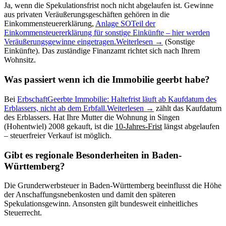
Ja, wenn die Spekulationsfrist noch nicht abgelaufen ist. Gewinne
aus privaten Veräußerungsgeschäften gehören in die
Einkommensteuererklärung,
Anlage SO
Teil der
Einkommensteuererklärung für sonstige Einkünfte – hier werden
Veräußerungsgewinne eingetragen.
Weiterlesen →
(Sonstige
Einkünfte). Das zuständige Finanzamt richtet sich nach Ihrem
Wohnsitz.
Was passiert wenn ich die Immobilie geerbt habe?
Bei
Erbschaft
Geerbte Immobilie: Haltefrist läuft ab Kaufdatum des
Erblassers, nicht ab dem Erbfall.
Weiterlesen →
zählt das Kaufdatum
des Erblassers. Hat Ihre Mutter die Wohnung in Singen
(Hohentwiel) 2008 gekauft, ist die
10-Jahres-Frist
längst abgelaufen
– steuerfreier Verkauf ist möglich.
Gibt es regionale Besonderheiten in Baden-
Württemberg?
Die Grunderwerbsteuer in Baden-Württemberg beeinflusst die Höhe
der Anschaffungsnebenkosten und damit den späteren
Spekulationsgewinn. Ansonsten gilt bundesweit einheitliches
Steuerrecht.