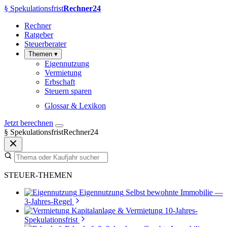
§
Spekulationsfrist
Rechner24
Rechner
Ratgeber
Steuerberater
Themen
▾
Eigennutzung
Vermietung
Erbschaft
Steuern sparen
Glossar & Lexikon
Jetzt berechnen
§
SpekulationsfristRechner24
STEUER-THEMEN
Eigennutzung
Selbst bewohnte Immobilie —
3-Jahres-Regel
Kapitalanlage & Vermietung
10-Jahres-
Spekulationsfrist