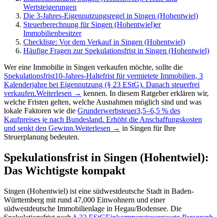
Wertsteigerungen
Die 3-Jahres-Eigennutzungsregel in Singen (Hohentwiel)
Steuerberechnung für Singen (Hohentwiel)er
Immobilienbesitzer
Checkliste: Vor dem Verkauf in Singen (Hohentwiel)
Häufige Fragen zur Spekulationsfrist in Singen (Hohentwiel)
Wer eine Immobilie in Singen verkaufen möchte, sollte die
Spekulationsfrist
10-Jahres-Haltefrist für vermietete Immobilien, 3
Kalenderjahre bei Eigennutzung (§ 23 EStG). Danach steuerfrei
verkaufen.
Weiterlesen →
kennen. In diesem Ratgeber erklären wir,
welche Fristen gelten, welche Ausnahmen möglich sind und was
lokale Faktoren wie die
Grunderwerbsteuer
3,5–6,5 % des
Kaufpreises je nach Bundesland. Erhöht die Anschaffungskosten
und senkt den Gewinn.
Weiterlesen →
in Singen für Ihre
Steuerplanung bedeuten.
Spekulationsfrist in Singen (Hohentwiel):
Das Wichtigste kompakt
Singen (Hohentwiel) ist eine südwestdeutsche Stadt in Baden-
Württemberg mit rund 47,000 Einwohnern und einer
südwestdeutsche Immobilienlage in Hegau/Bodensee. Die