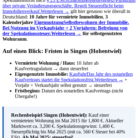
Spekulationsfrist nach
§ 23 EStG
Einkommensteuergesetz-Paragraph
über private Veräußerungsgeschäfte. Regelt Steuerpflicht beim
Immobilienverkauf.
Weiterlesen →
gilt hier genauso wie überall in
Deutschland:
10 Jahre für vermietete Immobilien
,
3
Kalenderjahre
Eigennutzung
Selbstbewohnen der Immobilie.
Bei Nutzung im Verkaufsjahr + 2 Vorjahren: Befreiung von
der Spekulationssteuer.
Weiterlesen →
für selbstgenutzten
Wohnraum
.
Auf einen Blick: Fristen in Singen (Hohentwiel)
Vermietete Wohnung / Haus:
10 Jahre ab
Kaufvertragsdatum → dann steuerfrei
Eigengenutzte Immobilie:
Kaufjahr
Das Jahr des notariellen
Kaufvertrags startet die Spekulationsfrist.
Weiterlesen →
+
Vorjahr + Verkaufsjahr selbst genutzt → steuerfrei
Fristbeginn:
Datum des notariellen Kaufvertrags (nicht
Übergabe!)
Rechenbeispiel Singen (Hohentwiel):
Kauf einer
vermieteten Wohnung im Mai 2015 für 1,800 €. Aktueller
Marktwert ca. 3,200 €. Spekulationsgewinn: 1,400 €.
Steuerpflichtig bis Mai 2025 (mit ca. 560 € Steuer bei 40%
ESt).
Ab Mai 2025: steuerfrei!