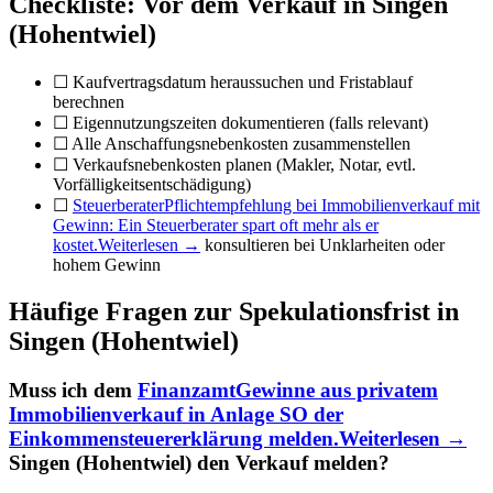
Checkliste: Vor dem Verkauf in Singen
(Hohentwiel)
☐ Kaufvertragsdatum heraussuchen und Fristablauf
berechnen
☐ Eigennutzungszeiten dokumentieren (falls relevant)
☐ Alle Anschaffungsnebenkosten zusammenstellen
☐ Verkaufsnebenkosten planen (Makler, Notar, evtl.
Vorfälligkeitsentschädigung)
☐
Steuerberater
Pflichtempfehlung bei Immobilienverkauf mit
Gewinn: Ein Steuerberater spart oft mehr als er
kostet.
Weiterlesen →
konsultieren bei Unklarheiten oder
hohem Gewinn
Häufige Fragen zur Spekulationsfrist in
Singen (Hohentwiel)
Muss ich dem
Finanzamt
Gewinne aus privatem
Immobilienverkauf in Anlage SO der
Einkommensteuererklärung melden.
Weiterlesen →
Singen (Hohentwiel) den Verkauf melden?