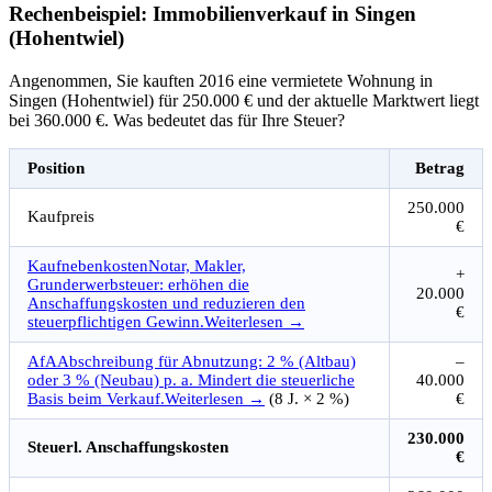
Rechenbeispiel: Immobilienverkauf in Singen
(Hohentwiel)
Angenommen, Sie kauften 2016 eine vermietete Wohnung in
Singen (Hohentwiel) für 250.000 € und der aktuelle Marktwert liegt
bei 360.000 €. Was bedeutet das für Ihre Steuer?
Position
Betrag
250.000
Kaufpreis
€
Kaufnebenkosten
Notar, Makler,
+
Grunderwerbsteuer: erhöhen die
20.000
Anschaffungskosten und reduzieren den
€
steuerpflichtigen Gewinn.
Weiterlesen →
AfA
Abschreibung für Abnutzung: 2 % (Altbau)
–
oder 3 % (Neubau) p. a. Mindert die steuerliche
40.000
Basis beim Verkauf.
Weiterlesen →
(8 J. × 2 %)
€
230.000
Steuerl. Anschaffungskosten
€