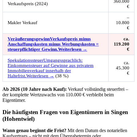
360.000
Verkaufspreis (2024)
€
–
Makler Verkauf
10.800
€
Veräußerungsgewinn
Verkaufspreis minus
ca.
Anschaffungskosten minus Werbungskosten =
119.200
steuerpflichtiger Gewinn.
Weiterlesen →
€
Spekulationssteuer
Umgangssprachlich:
ca.
Einkommensteuer auf Gewinne aus privatem
45.300
Immobilienverkauf innerhalb der
€
Haltefrist.
Weiterlesen →
(38 %)
Ab 2026 (10 Jahre nach Kauf):
Verkauf vollständig steuerfrei –
der komplette Wertzuwachs von 110.000 € verbleibt beim
Eigentümer.
Die häufigsten Fragen von Eigentümern in Singen
(Hohentwiel)
Wann genau beginnt die Frist?
Mit dem Datum des notariellen
Kaufvertrags – nicht mit dem Übergabetermin oder