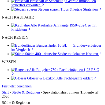
Erbschaft & Schenkung
Geerbte Immobilien
steuerfrei verkaufen
Steuern sparen
Tipps & legale Strategien
NACH KAUFJAHR
Alle Kaufjahre
Jahrgänge 1950–2024, je mit
Fristdatum
NACH REGION
Bundesländer
16 BL — Grunderwerbsteuer
im Vergleich
Städte
400+ deutsche Städte mit lokalem Kontext
WISSEN
Alle Ratgeber
750+ Fachbeiträge zu § 23 EStG
Glossar & Lexikon
Alle Fachbegriffe erklärt
Frist jetzt berechnen
Start
›
Städte & Regionen
›
Spekulationsfrist Singen (Hohentwiel)
2026
Städte & Regionen