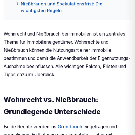
Nießbrauch und Spekulationsfrist: Die
wichtigsten Regeln
Praxisbeispiel: Schenkung mit
Nießbrauchsvorbehalt
Wohnrecht vs. Nießbrauch: Steuerlich wichtige
Wohnrecht und Nießbrauch bei Immobilien ist ein zentrales
Unterschiede
Thema für Immobilieneigentümer. Wohnrechte und
Wichtige Hinweise zum Abschluss
Nießbrauch können die Nutzungsart einer Immobilie
Checkliste vor dem Immobilienverkauf
bestimmen und damit die Anwendbarkeit der Eigennutzungs-
Ausnahme beeinflussen. Alle wichtigen Fakten, Fristen und
Tipps dazu im Überblick.
Wohnrecht vs. Nießbrauch:
Grundlegende Unterschiede
Beide Rechte werden ins
Grundbuch
eingetragen und
ermöglichen die Nutzung einer Immobilie — aber mit