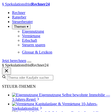
§
Spekulationsfrist
Rechner24
Rechner
Ratgeber
Steuerberater
Themen
▾
Eigennutzung
Vermietung
Erbschaft
Steuern sparen
Glossar & Lexikon
Jetzt berechnen
§
SpekulationsfristRechner24
STEUER-THEMEN
Eigennutzung
Selbst bewohnte Immobilie —
3-Jahres-Regel
Kapitalanlage & Vermietung
10-Jahres-
Spekulationsfrist