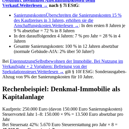
(Neubau). Beeinflusst Anschaffungskosten beim
Verkauf.
Weiterlesen →
nach § 7i EStG
:
Sanierungskosten
Überschreiten die Sanierungskosten 15 %
des Kaufpreises in 3 Jahren, erhöhen sie die
Anschaffungskosten.
Weiterlesen →
: In den ersten 8 Jahren je
9 % absetzbar = 72 % in 8 Jahren
In den darauffolgenden 4 Jahren: 7 % pro Jahr = 28 % in 4
Jahren
Gesamte Sanierungskosten: 100 % in 12 Jahren absetzbar
(normale Gebäude-AfA: 2% über 50 Jahre!)
Bei
Eigennutzung
Selbstbewohnen der Immobilie. Bei Nutzung im
Verkaufsjahr + 2 Vorjahren: Befreiung von der
Spekulationssteuer.
Weiterlesen →
gilt § 10f EStG: Sonderausgaben-
Abzug von 9% der Sanierungskosten für 10 Jahre.
Rechenbeispiel: Denkmal-Immobilie als
Kapitalanlage
Kaufpreis: 250.000 Euro (davon 150.000 Euro Sanierungskosten)
Steuervorteil Jahr 1–8: 150.000 × 9% = 13.500 Euro absetzbar pro
Jahr
Bei Steuersatz 42%: 5.670 Euro Steuererstattung pro Jahr × 8 =