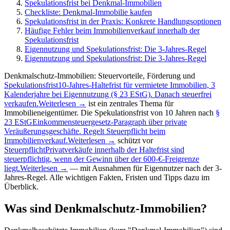
Spekulationsfrist bei Denkmal-Immobilien
Checkliste: Denkmal-Immobilie kaufen
Spekulationsfrist in der Praxis: Konkrete Handlungsoptionen
Häufige Fehler beim Immobilienverkauf innerhalb der
Spekulationsfrist
Eigennutzung und Spekulationsfrist: Die 3-Jahres-Regel
Eigennutzung und Spekulationsfrist: Die 3-Jahres-Regel
Denkmalschutz-Immobilien: Steuervorteile, Förderung und
Spekulationsfrist
10-Jahres-Haltefrist für vermietete Immobilien, 3
Kalenderjahre bei Eigennutzung (§ 23 EStG). Danach steuerfrei
verkaufen.
Weiterlesen →
ist ein zentrales Thema für
Immobilieneigentümer. Die Spekulationsfrist von 10 Jahren nach
§
23 EStG
Einkommensteuergesetz-Paragraph über private
Veräußerungsgeschäfte. Regelt Steuerpflicht beim
Immobilienverkauf.
Weiterlesen →
schützt vor
Steuerpflicht
Privatverkäufe innerhalb der Haltefrist sind
steuerpflichtig, wenn der Gewinn über der 600-€-Freigrenze
liegt.
Weiterlesen →
— mit Ausnahmen für Eigennutzer nach der 3-
Jahres-Regel. Alle wichtigen Fakten, Fristen und Tipps dazu im
Überblick.
Was sind Denkmalschutz-Immobilien?