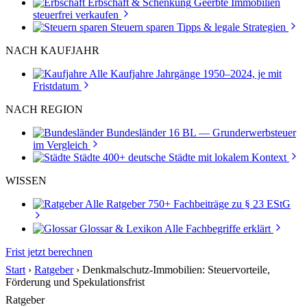
Erbschaft & Schenkung
Geerbte Immobilien
steuerfrei verkaufen
Steuern sparen
Tipps & legale Strategien
NACH KAUFJAHR
Alle Kaufjahre
Jahrgänge 1950–2024, je mit
Fristdatum
NACH REGION
Bundesländer
16 BL — Grunderwerbsteuer
im Vergleich
Städte
400+ deutsche Städte mit lokalem Kontext
WISSEN
Alle Ratgeber
750+ Fachbeiträge zu § 23 EStG
Glossar & Lexikon
Alle Fachbegriffe erklärt
Frist jetzt berechnen
Start
›
Ratgeber
›
Denkmalschutz-Immobilien: Steuervorteile,
Förderung und Spekulationsfrist
Ratgeber