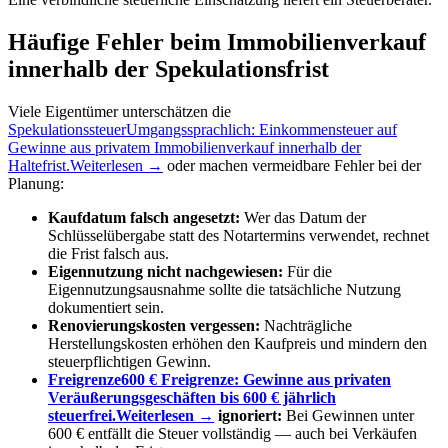
Häufige Fehler beim Immobilienverkauf
innerhalb der Spekulationsfrist
Viele Eigentümer unterschätzen die
Spekulationssteuer
Umgangssprachlich: Einkommensteuer auf
Gewinne aus privatem Immobilienverkauf innerhalb der
Haltefrist.
Weiterlesen →
oder machen vermeidbare Fehler bei der
Planung:
Kaufdatum falsch angesetzt:
Wer das Datum der
Schlüsselübergabe statt des Notartermins verwendet, rechnet
die Frist falsch aus.
Eigennutzung nicht nachgewiesen:
Für die
Eigennutzungsausnahme sollte die tatsächliche Nutzung
dokumentiert sein.
Renovierungskosten vergessen:
Nachträgliche
Herstellungskosten erhöhen den Kaufpreis und mindern den
steuerpflichtigen Gewinn.
Freigrenze
600 € Freigrenze: Gewinne aus privaten
Veräußerungsgeschäften bis 600 € jährlich
steuerfrei.
Weiterlesen →
ignoriert:
Bei Gewinnen unter
600 € entfällt die Steuer vollständig — auch bei Verkäufen