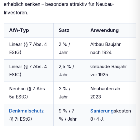
erheblich senken – besonders attraktiv für Neubau-
Investoren.
AfA-Typ
Satz
Anwendung
Linear (§ 7 Abs. 4
2 % /
Altbau Baujahr
EStG)
Jahr
nach 1924
Linear (§ 7 Abs. 4
2,5 % /
Gebäude Baujahr
EStG)
Jahr
vor 1925
Neubau (§ 7 Abs.
3 % /
Neubauten ab
5a EStG)
Jahr
2023
Denkmalschutz
9 % / 7
Sanierung
skosten
(§ 7i EStG)
% / Jahr
8+4 J.