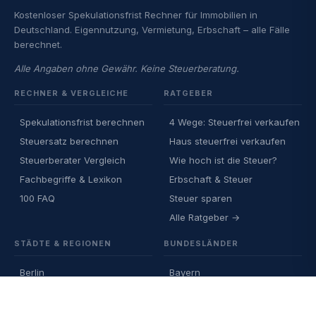
Kostenloser Spekulationsfrist Rechner für Immobilien in
Deutschland. Eigennutzung, Vermietung, Erbschaft – alle Fälle
berechnet.
Alle Angaben ohne Gewähr. Keine Steuerberatung.
RECHNER & VERGLEICHE
RATGEBER
Spekulationsfrist berechnen
4 Wege: Steuerfrei verkaufen
Steuersatz berechnen
Haus steuerfrei verkaufen
Steuerberater Vergleich
Wie hoch ist die Steuer?
Fachbegriffe & Lexikon
Erbschaft & Steuer
100 FAQ
Steuer sparen
Alle Ratgeber →
STÄDTE & REGIONEN
BUNDESLÄNDER
Berlin
Bayern
München
NRW
Hamburg
Sachsen