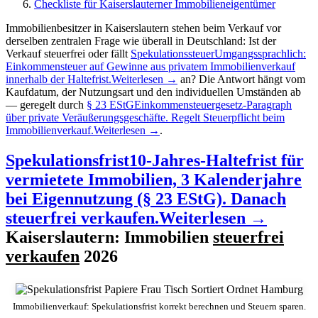
Checkliste für Kaiserslauterner Immobilieneigentümer
Immobilienbesitzer in Kaiserslautern stehen beim Verkauf vor
derselben zentralen Frage wie überall in Deutschland: Ist der
Verkauf steuerfrei oder fällt
Spekulationssteuer
Umgangssprachlich:
Einkommensteuer auf Gewinne aus privatem Immobilienverkauf
innerhalb der Haltefrist.
Weiterlesen →
an? Die Antwort hängt vom
Kaufdatum, der Nutzungsart und den individuellen Umständen ab
— geregelt durch
§ 23 EStG
Einkommensteuergesetz-Paragraph
über private Veräußerungsgeschäfte. Regelt Steuerpflicht beim
Immobilienverkauf.
Weiterlesen →
.
Spekulationsfrist
10-Jahres-Haltefrist für
vermietete Immobilien, 3 Kalenderjahre
bei Eigennutzung (§ 23 EStG). Danach
steuerfrei verkaufen.
Weiterlesen →
Kaiserslautern: Immobilien
steuerfrei
verkaufen
2026
Immobilienverkauf: Spekulationsfrist korrekt berechnen und Steuern sparen.