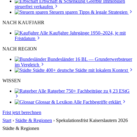
Erbschaft & Schenkung
Geerbte Immobilien
steuerfrei verkaufen
Steuern sparen
Tipps & legale Strategien
NACH KAUFJAHR
Alle Kaufjahre
Jahrgänge 1950–2024, je mit
Fristdatum
NACH REGION
Bundesländer
16 BL — Grunderwerbsteuer
im Vergleich
Städte
400+ deutsche Städte mit lokalem Kontext
WISSEN
Alle Ratgeber
750+ Fachbeiträge zu § 23 EStG
Glossar & Lexikon
Alle Fachbegriffe erklärt
Frist jetzt berechnen
Start
›
Städte & Regionen
›
Spekulationsfrist Kaiserslautern 2026
Städte & Regionen