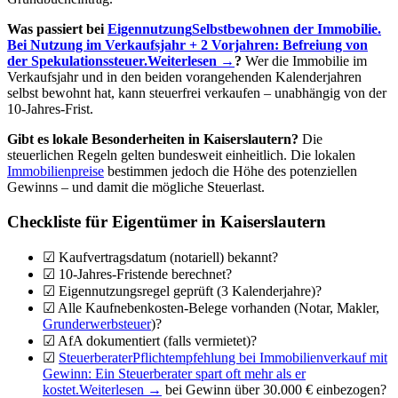
Was passiert bei
Eigennutzung
Selbstbewohnen der Immobilie.
Bei Nutzung im Verkaufsjahr + 2 Vorjahren: Befreiung von
der Spekulationssteuer.
Weiterlesen →
?
Wer die Immobilie im
Verkaufsjahr und in den beiden vorangehenden Kalenderjahren
selbst bewohnt hat, kann steuerfrei verkaufen – unabhängig von der
10-Jahres-Frist.
Gibt es lokale Besonderheiten in Kaiserslautern?
Die
steuerlichen Regeln gelten bundesweit einheitlich. Die lokalen
Immobilienpreise
bestimmen jedoch die Höhe des potenziellen
Gewinns – und damit die mögliche Steuerlast.
Checkliste für Eigentümer in Kaiserslautern
☑ Kaufvertragsdatum (notariell) bekannt?
☑ 10-Jahres-Fristende berechnet?
☑ Eigennutzungsregel geprüft (3 Kalenderjahre)?
☑ Alle Kaufnebenkosten-Belege vorhanden (Notar, Makler,
Grunderwerbsteuer
)?
☑ AfA dokumentiert (falls vermietet)?
☑
Steuerberater
Pflichtempfehlung bei Immobilienverkauf mit
Gewinn: Ein Steuerberater spart oft mehr als er
kostet.
Weiterlesen →
bei Gewinn über 30.000 € einbezogen?