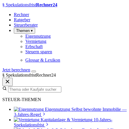
§
Spekulationsfrist
Rechner24
Rechner
Ratgeber
Steuerberater
Themen
▾
Eigennutzung
Vermietung
Erbschaft
Steuern sparen
Glossar & Lexikon
Jetzt berechnen
§
SpekulationsfristRechner24
STEUER-THEMEN
Eigennutzung
Selbst bewohnte Immobilie —
3-Jahres-Regel
Kapitalanlage & Vermietung
10-Jahres-
Spekulationsfrist