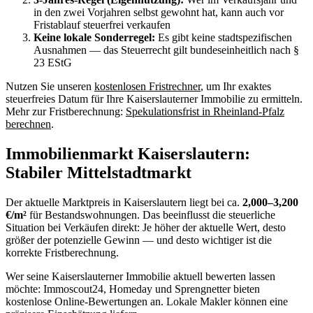
in den zwei Vorjahren selbst gewohnt hat, kann auch vor
Fristablauf steuerfrei verkaufen
Keine lokale Sonderregel:
Es gibt keine stadtspezifischen
Ausnahmen — das Steuerrecht gilt bundeseinheitlich nach §
23 EStG
Nutzen Sie unseren
kostenlosen Fristrechner
, um Ihr exaktes
steuerfreies Datum für Ihre Kaiserslauterner Immobilie zu ermitteln.
Mehr zur Fristberechnung:
Spekulationsfrist in Rheinland-Pfalz
berechnen
.
Immobilienmarkt Kaiserslautern:
Stabiler Mittelstadtmarkt
Der aktuelle Marktpreis in Kaiserslautern liegt bei ca.
2,000–3,200
€/m²
für Bestandswohnungen. Das beeinflusst die steuerliche
Situation bei Verkäufen direkt: Je höher der aktuelle Wert, desto
größer der potenzielle Gewinn — und desto wichtiger ist die
korrekte Fristberechnung.
Wer seine Kaiserslauterner Immobilie aktuell bewerten lassen
möchte: Immoscout24, Homeday und Sprengnetter bieten
kostenlose Online-Bewertungen an. Lokale Makler können eine