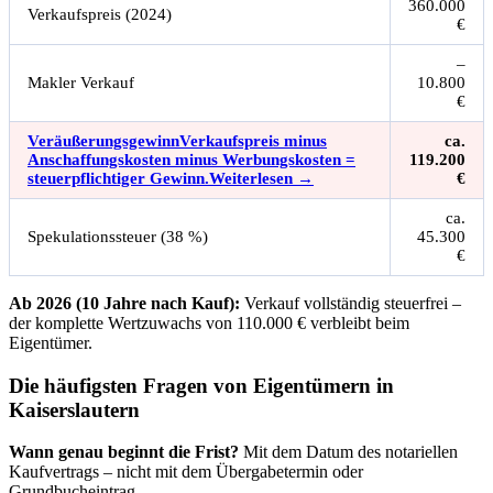
360.000
Verkaufspreis (2024)
€
–
Makler Verkauf
10.800
€
Veräußerungsgewinn
Verkaufspreis minus
ca.
Anschaffungskosten minus Werbungskosten =
119.200
steuerpflichtiger Gewinn.
Weiterlesen →
€
ca.
Spekulationssteuer (38 %)
45.300
€
Ab 2026 (10 Jahre nach Kauf):
Verkauf vollständig steuerfrei –
der komplette Wertzuwachs von 110.000 € verbleibt beim
Eigentümer.
Die häufigsten Fragen von Eigentümern in
Kaiserslautern
Wann genau beginnt die Frist?
Mit dem Datum des notariellen
Kaufvertrags – nicht mit dem Übergabetermin oder
Grundbucheintrag.