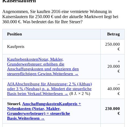
Kaiserslautern
Angenommen, Sie kauften 2016 eine vermietete Wohnung in
Kaiserslautern für 250.000 € und der aktuelle Marktwert liegt bei
360.000 €. Was bedeutet das für Ihre Steuer?
Position
Betrag
250.000
Kaufpreis
€
Kaufnebenkosten
Notar, Makler,
+
Grunderwerbsteuer: erhöhen die
20.000
Anschaffungskosten und reduzieren den
€
steuerpflichtigen Gewinn.
Weiterlesen →
AfA
Abschreibung für Abnutzung: 2 % (Altbau)
–
oder 3 % (Neubau) p. a. Mindert die steuerliche
40.000
Basis beim Verkauf.
Weiterlesen →
(8 J. × 2 %)
€
Steuerl.
Anschaffungskosten
Kaufpreis +
Nebenkosten (Notar, Makler,
230.000
Grunderwerbsteuer) = steuerliche
€
Basis.
Weiterlesen →