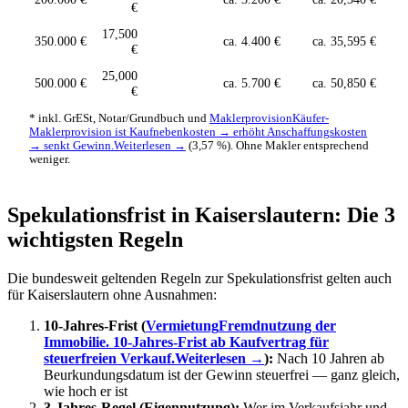
€
17,500
350.000 €
ca. 4.400 €
ca. 35,595 €
€
25,000
500.000 €
ca. 5.700 €
ca. 50,850 €
€
* inkl. GrESt, Notar/Grundbuch und
Maklerprovision
Käufer-
Maklerprovision ist Kaufnebenkosten → erhöht Anschaffungskosten
→ senkt Gewinn.
Weiterlesen →
(3,57 %). Ohne Makler entsprechend
weniger.
Spekulationsfrist in Kaiserslautern: Die 3
wichtigsten Regeln
Die bundesweit geltenden Regeln zur Spekulationsfrist gelten auch
für Kaiserslautern ohne Ausnahmen:
10-Jahres-Frist (
Vermietung
Fremdnutzung der
Immobilie. 10-Jahres-Frist ab Kaufvertrag für
steuerfreien Verkauf.
Weiterlesen →
):
Nach 10 Jahren ab
Beurkundungsdatum ist der Gewinn steuerfrei — ganz gleich,
wie hoch er ist
3-Jahres-Regel (Eigennutzung):
Wer im Verkaufsjahr und