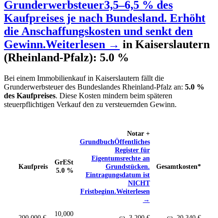
Grunderwerbsteuer
3,5–6,5 % des
Kaufpreises je nach Bundesland. Erhöht
die Anschaffungskosten und senkt den
Gewinn.
Weiterlesen →
in Kaiserslautern
(Rheinland-Pfalz): 5.0 %
Bei einem Immobilienkauf in Kaiserslautern fällt die
Grunderwerbsteuer des Bundeslandes Rheinland-Pfalz an:
5.0 %
des Kaufpreises
. Diese Kosten mindern beim späteren
steuerpflichtigen Verkauf den zu versteuernden Gewinn.
Notar +
Grundbuch
Öffentliches
Register für
Eigentumsrechte an
GrESt
Kaufpreis
Grundstücken.
Gesamtkosten*
5.0 %
Eintragungsdatum ist
NICHT
Fristbeginn.
Weiterlesen
→
10,000
200.000 €
ca. 3.200 €
ca. 20,340 €