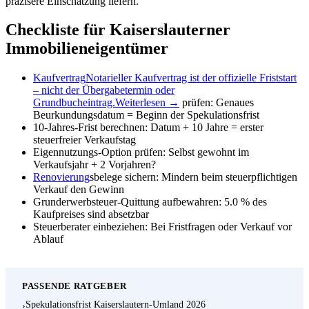
präzisere Einschätzung liefern.
Checkliste für Kaiserslauterner
Immobilieneigentümer
Kaufvertrag
Notarieller Kaufvertrag ist der offizielle Friststart
– nicht der Übergabetermin oder
Grundbucheintrag.
Weiterlesen →
prüfen: Genaues
Beurkundungsdatum = Beginn der Spekulationsfrist
10-Jahres-Frist berechnen: Datum + 10 Jahre = erster
steuerfreier Verkaufstag
Eigennutzungs-Option prüfen: Selbst gewohnt im
Verkaufsjahr + 2 Vorjahren?
Renovierung
sbelege sichern: Mindern beim steuerpflichtigen
Verkauf den Gewinn
Grunderwerbsteuer-Quittung aufbewahren: 5.0 % des
Kaufpreises sind absetzbar
Steuerberater einbeziehen: Bei Fristfragen oder Verkauf vor
Ablauf
PASSENDE RATGEBER
Spekulationsfrist Kaiserslautern-Umland 2026
›