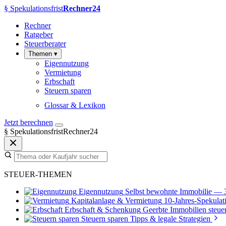
§
Spekulationsfrist
Rechner24
Rechner
Ratgeber
Steuerberater
Themen
▾
Eigennutzung
Vermietung
Erbschaft
Steuern sparen
Glossar & Lexikon
Jetzt berechnen
§
SpekulationsfristRechner24
STEUER-THEMEN
Eigennutzung
Selbst bewohnte Immobilie — 
Kapitalanlage & Vermietung
10-Jahres-Spekulati
Erbschaft & Schenkung
Geerbte Immobilien steuer
Steuern sparen
Tipps & legale Strategien