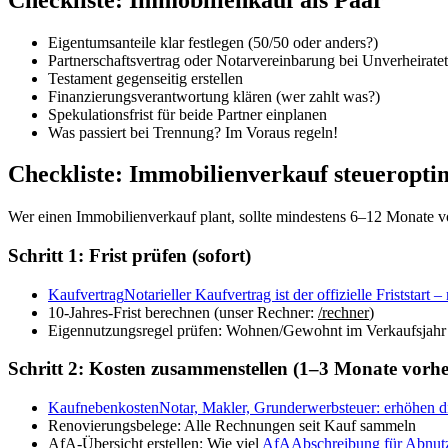
Eigentumsanteile klar festlegen (50/50 oder anders?)
Partnerschaftsvertrag oder Notarvereinbarung bei Unverheirat
Testament gegenseitig erstellen
Finanzierungsverantwortung klären (wer zahlt was?)
Spekulationsfrist für beide Partner einplanen
Was passiert bei Trennung? Im Voraus regeln!
Checkliste: Immobilienverkauf steueropti
Wer einen Immobilienverkauf plant, sollte mindestens 6–12 Monate vor
Schritt 1: Frist prüfen (sofort)
Kaufvertrag
Notarieller Kaufvertrag ist der offizielle Friststar
10-Jahres-Frist berechnen (unser Rechner:
/rechner
)
Eigennutzungsregel prüfen: Wohnen/Gewohnt im Verkaufsjahr 
Schritt 2: Kosten zusammenstellen (1–3 Monate vorhe
Kaufnebenkosten
Notar, Makler, Grunderwerbsteuer: erhöhen d
Renovierungsbelege: Alle Rechnungen seit Kauf sammeln
AfA-Übersicht erstellen: Wie viel
AfA
Abschreibung für Abnutz