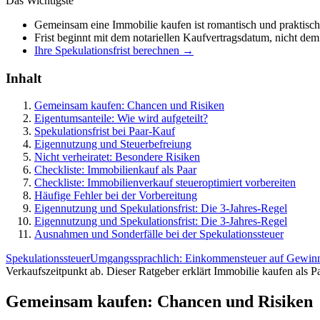
Das Wichtigste
Gemeinsam eine Immobilie kaufen ist romantisch und praktisch.
Frist beginnt mit dem notariellen Kaufvertragsdatum, nicht de
Ihre Spekulationsfrist berechnen →
Inhalt
Gemeinsam kaufen: Chancen und Risiken
Eigentumsanteile: Wie wird aufgeteilt?
Spekulationsfrist bei Paar-Kauf
Eigennutzung und Steuerbefreiung
Nicht verheiratet: Besondere Risiken
Checkliste: Immobilienkauf als Paar
Checkliste: Immobilienverkauf steueroptimiert vorbereiten
Häufige Fehler bei der Vorbereitung
Eigennutzung und Spekulationsfrist: Die 3-Jahres-Regel
Eigennutzung und Spekulationsfrist: Die 3-Jahres-Regel
Ausnahmen und Sonderfälle bei der Spekulationssteuer
Spekulationssteuer
Umgangssprachlich: Einkommensteuer auf Gewinne 
Verkaufszeitpunkt ab. Dieser Ratgeber erklärt Immobilie kaufen als P
Gemeinsam kaufen: Chancen und Risiken