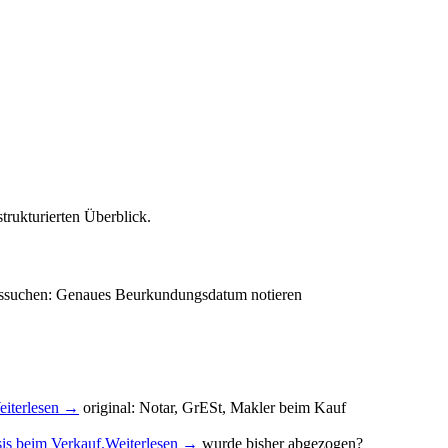
trukturierten Überblick.
ssuchen: Genaues Beurkundungsdatum notieren
eiterlesen →
original: Notar, GrESt, Makler beim Kauf
is beim Verkauf.
Weiterlesen →
wurde bisher abgezogen?