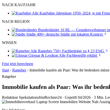
NACH KAUFJAHR
Alle Kaufjahre
Jahrgänge 1950–2024, je mit Fris
NACH REGION
Bundesländer
16 BL — Grunderwerbsteuer im
Städte
400+ deutsche Städte mit lokalem Kontext
WISSEN
Alle Ratgeber
750+ Fachbeiträge zu § 23 EStG
Glossar & Lexikon
Alle Fachbegriffe erklärt
Frist jetzt berechnen
Start
›
Ratgeber
›
Immobilie kaufen als Paar: Was ihr bedenken müsst
Ratgeber
Immobilie kaufen als Paar: Was ihr beden
Redaktion SpekulationsfristRechner24
·
Geprüft 04/2026
·
3 Min. Les