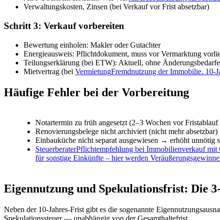
Verwaltungskosten, Zinsen (bei Verkauf vor Frist absetzbar)
Schritt 3: Verkauf vorbereiten
Bewertung einholen: Makler oder Gutachter
Energieausweis: Pflichtdokument, muss vor Vermarktung vorli
Teilungserklärung (bei ETW): Aktuell, ohne Änderungsbedarfe
Mietvertrag (bei
Vermietung
Fremdnutzung der Immobilie. 10-Jah
Häufige Fehler bei der Vorbereitung
Notartermin zu früh angesetzt (2–3 Wochen vor Fristablauf 
Renovierungsbelege nicht archiviert (nicht mehr absetzbar)
Einbauküche nicht separat ausgewiesen → erhöht unnötig st
Steuerberater
Pflichtempfehlung bei Immobilienverkauf mit G
für sonstige Einkünfte – hier werden Veräußerungsgewinne
Eigennutzung und Spekulationsfrist: Die 3
Neben der 10-Jahres-Frist gibt es die sogenannte Eigennutzungsausn
Spekulationssteuer — unabhängig von der Gesamthaltefrist.