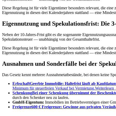
Diese Regelung ist für viele Eigentümer besonders relevant, die ein
Eigennutzung in diesen drei Kalenderjahren stattfand — eine Mindestda
Eigennutzung und Spekulationsfrist: Die 3
Neben der 10-Jahres-Frist gibt es die sogenannte Eigennutzungsausn
Spekulationssteuer — unabhängig von der Gesamthaltefrist.
Diese Regelung ist für viele Eigentümer besonders relevant, die ein
Eigennutzung in diesen drei Kalenderjahren stattfand — eine Mindestda
Ausnahmen und Sonderfälle bei der Spekul
Das Gesetz kennt mehrere Ausnahmetatbestände, bei denen keine Spekul
Erbschaft
Geerbte Immobilie: Haltefrist läuft ab Kaufdatum
Minimum für steuerfreien Verkauf bei Vermietung.
Weiterlesen
Schenkung
Bei einer Schenkung übernimmt der Beschenkte di
durch den Schenker neu zu laufen.
GmbH-Eigentum:
Immobilien im Betriebsvermögen einer GmbH
Freigrenze
600 € Freigrenze: Gewinne aus privaten Veräußer