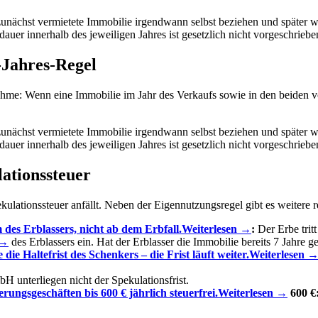
e zunächst vermietete Immobilie irgendwann selbst beziehen und später
uer innerhalb des jeweiligen Jahres ist gesetzlich nicht vorgeschriebe
-Jahres-Regel
ahme: Wenn eine Immobilie im Jahr des Verkaufs sowie in den beiden v
e zunächst vermietete Immobilie irgendwann selbst beziehen und später
uer innerhalb des jeweiligen Jahres ist gesetzlich nicht vorgeschriebe
ationssteuer
ationssteuer anfällt. Neben der Eigennutzungsregel gibt es weitere re
 des Erblassers, nicht ab dem Erbfall.
Weiterlesen →
:
Der Erbe tritt
 →
des Erblassers ein. Hat der Erblasser die Immobilie bereits 7 Jahre 
e Haltefrist des Schenkers – die Frist läuft weiter.
Weiterlesen 
 unterliegen nicht der Spekulationsfrist.
ungsgeschäften bis 600 € jährlich steuerfrei.
Weiterlesen →
600 €