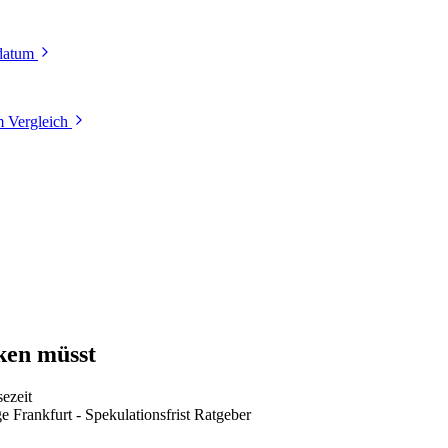
tdatum
 Vergleich
ken müsst
ezeit