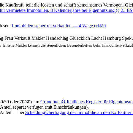
 Kaufkraft, teilt die Kosten und schafft gemeinsames Vermögen. Gleic
t für vermietete Immobilien, 3 Kalenderjahre bei Eigennutzung (§ 23 ES
lesen:
Immobilien steuerfrei verkaufen — 4 Wege erklärt
Erfahrene Makler kennen die steuerlichen Besonderheiten beim Immobilienverkauf
 50/50 oder 70/30). Im
Grundbuch
Öffentliches Register für Eigentums
 Anteil separat verfügen (mit Einschränkungen).
 Anteil — bei
Scheidung
Übertragung der Immobilie an den Ex-Partner k