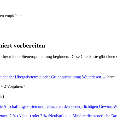
eten empfohlen
miert vorbereiten
her mit der Steueroptimierung beginnen. Diese Checkliste gibt einen s
t – nicht der Übergabetermin oder Grundbucheintrag.
Weiterlesen →
herau
+ 2 Vorjahren?
r)
ie Anschaffungskosten und reduzieren den steuerpflichtigen Gewinn.
W
ung: 2 % (Altbau) oder 3 % (Neubau) p. a. Mindert die steuerliche Bas