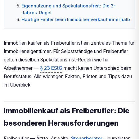
Eigennutzung und Spekulationsfrist: Die 3-
Jahres-Regel
Häufige Fehler beim Immobilienverkauf innerhalb
der Spekulationsfrist
So berechnen Sie Ihre Spekulationssteuer
Immobilien kaufen als Freiberufler ist ein zentrales Thema für
Wichtige Hinweise zum Abschluss
Immobilieneigentümer. Für Selbstständige und Freiberufler
Checkliste vor dem Immobilienverkauf
gelten dieselben Spekulationsfrist-Regeln wie für
Arbeitnehmer —
§ 23 EStG
macht keinen Unterschied beim
Berufsstatus. Alle wichtigen Fakten, Fristen und Tipps dazu
im Überblick.
Immobilienkauf als Freiberufler: Die
besonderen Herausforderungen
Freiberufler — Ärzte, Anwälte,
Steuerberater
, Journalisten,