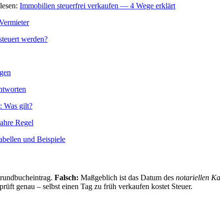
lesen:
Immobilien steuerfrei verkaufen — 4 Wege erklärt
Vermieter
teuert werden?
ngen
ntworten
 Was gilt?
Jahre Regel
abellen und Beispiele
Grundbucheintrag.
Falsch:
Maßgeblich ist das Datum des
notariellen K
prüft genau – selbst einen Tag zu früh verkaufen kostet Steuer.