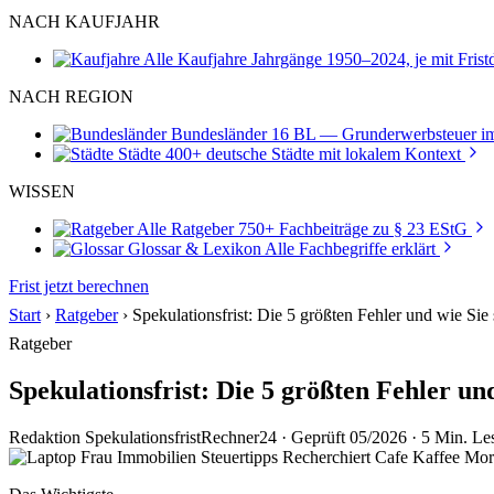
NACH KAUFJAHR
Alle Kaufjahre
Jahrgänge 1950–2024, je mit Fris
NACH REGION
Bundesländer
16 BL — Grunderwerbsteuer im
Städte
400+ deutsche Städte mit lokalem Kontext
WISSEN
Alle Ratgeber
750+ Fachbeiträge zu § 23 EStG
Glossar & Lexikon
Alle Fachbegriffe erklärt
Frist jetzt berechnen
Start
›
Ratgeber
›
Spekulationsfrist: Die 5 größten Fehler und wie Sie
Ratgeber
Spekulationsfrist: Die 5 größten Fehler un
Redaktion SpekulationsfristRechner24
·
Geprüft 05/2026
·
5 Min. Les