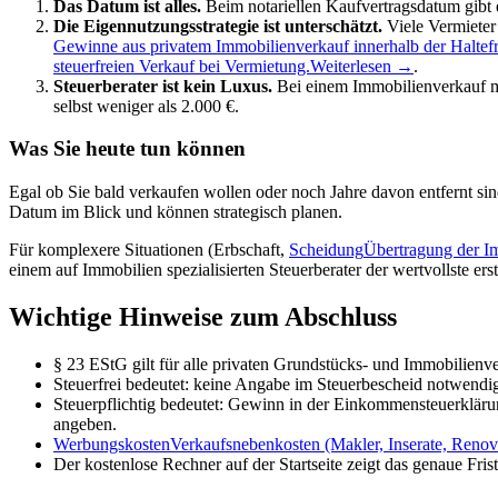
Das Datum ist alles.
Beim notariellen Kaufvertragsdatum gibt
Die Eigennutzungsstrategie ist unterschätzt.
Viele Vermieter
Gewinne aus privatem Immobilienverkauf innerhalb der Haltefri
steuerfreien Verkauf bei Vermietung.
Weiterlesen →
.
Steuerberater ist kein Luxus.
Bei einem Immobilienverkauf mit
selbst weniger als 2.000 €.
Was Sie heute tun können
Egal ob Sie bald verkaufen wollen oder noch Jahre davon entfernt si
Datum im Blick und können strategisch planen.
Für komplexere Situationen (Erbschaft,
Scheidung
Übertragung der Im
einem auf Immobilien spezialisierten Steuerberater der wertvollste erst
Wichtige Hinweise zum Abschluss
§ 23 EStG gilt für alle privaten Grundstücks- und Immobilienv
Steuerfrei bedeutet: keine Angabe im Steuerbescheid notwendi
Steuerpflichtig bedeutet: Gewinn in der Einkommensteuerkläru
angeben.
Werbungskosten
Verkaufsnebenkosten (Makler, Inserate, Renov
Der kostenlose Rechner auf der Startseite zeigt das genaue Fris