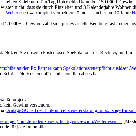
 es keinen Spielraum. Ein Tag Unterschied kann bei 150.000 € Gewinn 
 wissen nicht, dass sie durch Einziehen und 3 Kalenderjahre Wohnen d
st.
Weiterlesen →
komplett vermeiden können – auch ohne 10 Jahre
Ha
 50.000+ € Gewinn zahlt sich professionelle Beratung fast immer aus. 
nd: Nutzen Sie unseren kostenlosen Spekulationsfrist-Rechner, um Ihre
mobilie an den Ex-Partner kann Spekulationssteuerpflicht auslösen.
We
e Schritt. Die Kosten dafür sind steuerlich absetzbar.
eräußerungen.
g, kein Gewinn versteuern.
ng (
Anlage SO
Teil der Einkommensteuererklärung für sonstige Einkün
ierungen) mindern den steuerpflichtigen Gewinn.
Weiterlesen →
(Makle
tende für jede Immobilie.