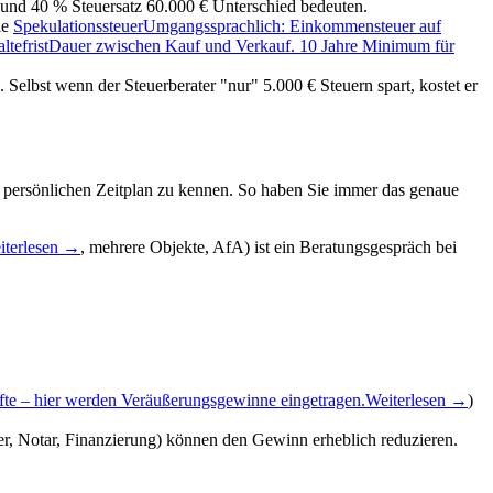
und 40 % Steuersatz 60.000 € Unterschied bedeuten.
ie
Spekulationssteuer
Umgangssprachlich: Einkommensteuer auf
ltefrist
Dauer zwischen Kauf und Verkauf. 10 Jahre Minimum für
Selbst wenn der Steuerberater "nur" 5.000 € Steuern spart, kostet er
n persönlichen Zeitplan zu kennen. So haben Sie immer das genaue
iterlesen →
, mehrere Objekte, AfA) ist ein Beratungsgespräch bei
fte – hier werden Veräußerungsgewinne eingetragen.
Weiterlesen →
)
r, Notar, Finanzierung) können den Gewinn erheblich reduzieren.