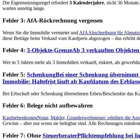
Die Eigennutzungsregel erfordert
3 Kalenderjahre
, nicht 36 Monate
warten unnötig lange.
Fehler 3: AfA-Rückrechnung vergessen
Wenn Sie die Immobilie vermietet und
AfA
Abschreibung für Abnutzun
diese Beträge beim Verkauf vom Kaufpreis abgezogen – das erhöht den
Fehler 4:
3-Objekte-Grenze
Ab 3 verkauften Objekten 
Wer in 5 Jahren mehr als 3 Immobilien verkauft, riskiert, als gewerb
Fehler 5:
Schenkung
Bei einer Schenkung übernimmt der
Immobilie: Haltefrist läuft ab Kaufdatum des Erblasse
Bei Erbschaft oder Schenkung übernehmen Erben/Beschenkte das Kaufd
Fehler 6: Belege nicht aufbewahren
Kaufnebenkosten
Notar, Makler, Grunderwerbsteuer: erhöhen die Ans
Gewinn – aber nur wenn sie belegbar sind. Alle Rechnungen mindest
Fehler 7: Ohne
Steuerberater
Pflichtempfehlung bei Im