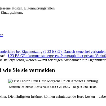
rgessene Kosten, Eigennutzungsfallen.
m Einzugsdatum.
den
lenderjahre bei Eigennutzung (§ 23 EStG). Danach steuerfrei verkaufen
 nach
§ 23 EStG
Einkommensteuergesetz-Paragraph über private Veräuße
steuerpflichtig werden — mit wichtigen Ausnahmen für Eigennutzer. A
d wie Sie sie vermeiden
Steuerfreier Immobilienverkauf nach § 23 EStG – Regeln und Praxis.
hler. Die häufigsten Irrtümer können zehntausende Euro kosten – dabei 