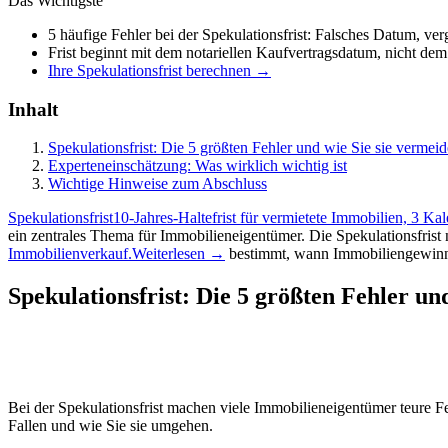
Das Wichtigste
5 häufige Fehler bei der Spekulationsfrist: Falsches Datum, ve
Frist beginnt mit dem notariellen Kaufvertragsdatum, nicht de
Ihre Spekulationsfrist berechnen →
Inhalt
Spekulationsfrist: Die 5 größten Fehler und wie Sie sie vermei
Experteneinschätzung: Was wirklich wichtig ist
Wichtige Hinweise zum Abschluss
Spekulationsfrist
10-Jahres-Haltefrist für vermietete Immobilien, 3 Ka
ein zentrales Thema für Immobilieneigentümer. Die Spekulationsfrist
Immobilienverkauf.
Weiterlesen →
bestimmt, wann Immobiliengewinne 
Spekulationsfrist: Die 5 größten Fehler un
Bei der Spekulationsfrist machen viele Immobilieneigentümer teure Fe
Fallen und wie Sie sie umgehen.