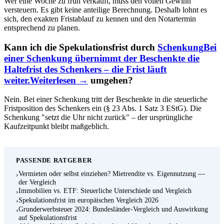
Wer eine Woche zu früh verkauft, muss den vollen Gewinn
versteuern. Es gibt keine anteilige Berechnung. Deshalb lohnt es
sich, den exakten Fristablauf zu kennen und den Notartermin
entsprechend zu planen.
Kann ich die Spekulationsfrist durch
Schenkung
Bei
einer Schenkung übernimmt der Beschenkte die
Haltefrist des Schenkers – die Frist läuft
weiter.
Weiterlesen →
umgehen?
Nein. Bei einer Schenkung tritt der Beschenkte in die steuerliche
Fristposition des Schenkers ein (§ 23 Abs. 1 Satz 3 EStG). Die
Schenkung "setzt die Uhr nicht zurück" – der ursprüngliche
Kaufzeitpunkt bleibt maßgeblich.
PASSENDE RATGEBER
Vermieten oder selbst einziehen? Mietrendite vs. Eigennutzung —
›
der Vergleich
Immobilien vs. ETF: Steuerliche Unterschiede und Vergleich
›
Spekulationsfrist im europäischen Vergleich 2026
›
Grunderwerbsteuer 2024: Bundesländer-Vergleich und Auswirkung
›
auf Spekulationsfrist