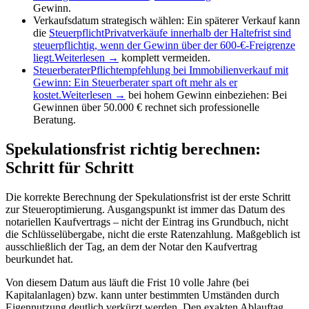
Gewinn.
Verkaufsdatum strategisch wählen: Ein späterer Verkauf kann
die
Steuerpflicht
Privatverkäufe innerhalb der Haltefrist sind
steuerpflichtig, wenn der Gewinn über der 600-€-Freigrenze
liegt.
Weiterlesen →
komplett vermeiden.
Steuerberater
Pflichtempfehlung bei Immobilienverkauf mit
Gewinn: Ein Steuerberater spart oft mehr als er
kostet.
Weiterlesen →
bei hohem Gewinn einbeziehen: Bei
Gewinnen über 50.000 € rechnet sich professionelle
Beratung.
Spekulationsfrist richtig berechnen:
Schritt für Schritt
Die korrekte Berechnung der Spekulationsfrist ist der erste Schritt
zur Steueroptimierung. Ausgangspunkt ist immer das Datum des
notariellen Kaufvertrags – nicht der Eintrag ins Grundbuch, nicht
die Schlüsselübergabe, nicht die erste Ratenzahlung. Maßgeblich ist
ausschließlich der Tag, an dem der Notar den Kaufvertrag
beurkundet hat.
Von diesem Datum aus läuft die Frist 10 volle Jahre (bei
Kapitalanlagen) bzw. kann unter bestimmten Umständen durch
Eigennutzung deutlich verkürzt werden. Den exakten Ablauftag