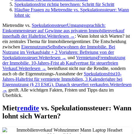
Spekulationsfrist richtig berechnen: Schritt für Schritt
Häufige Fragen zu Mietrendite vs. Spekulationssteuer: Wann
lohnt sic
Mietrendite vs.
Spekulationssteuer
Umgangssprachlich:
Einkommensteuer auf Gewinne aus privatem Immobilienverkauf
innerhalb der Haltefrist.
Weiterlesen →
: Wann lohnt sich Warten? ist
ein zentrales Thema für Immobilieneigentümer. Die Entscheidung
zwischen
Eigennutzung
Selbstbewohnen der Immobilie. Bei
Nutzung im Verkaufsjahr + 2 Vorjahren: Befreiung von der
Spekulationssteuer.
Weiterlesen →
und
Vermietung
Fremdnutzung
der Immobilie. 10-Jahres-Frist ab Kaufvertrag für steuerfreien
Verkauf.
Weiterlesen →
beeinflusst nicht nur die Rendite, sondern
auch ob die Eigennutzungs-Ausnahme der
Spekulationsfrist
10-
Jahres-Haltefrist für vermietete Immobilien, 3 Kalenderjahre bei
Eigennutzung (§ 23 EStG). Danach steuerfrei verkaufen.
Weiterlesen
→
greift. Alle wichtigen Fakten, Fristen und Tipps dazu im
Überblick.
Miet
rendite
vs. Spekulationssteuer: Wann
lohnt sich Warten?