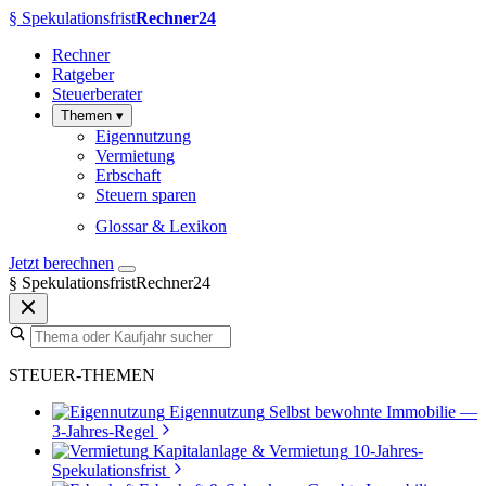
§
Spekulationsfrist
Rechner24
Rechner
Ratgeber
Steuerberater
Themen
▾
Eigennutzung
Vermietung
Erbschaft
Steuern sparen
Glossar & Lexikon
Jetzt berechnen
§
SpekulationsfristRechner24
STEUER-THEMEN
Eigennutzung
Selbst bewohnte Immobilie —
3-Jahres-Regel
Kapitalanlage & Vermietung
10-Jahres-
Spekulationsfrist