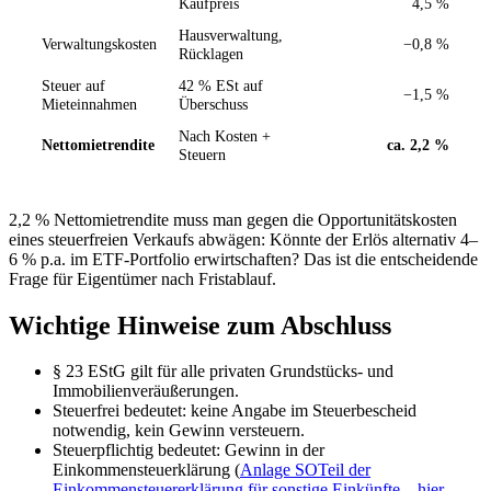
Kaufpreis
4,5 %
Hausverwaltung,
Verwaltungskosten
−0,8 %
Rücklagen
Steuer auf
42 % ESt auf
−1,5 %
Mieteinnahmen
Überschuss
Nach Kosten +
Nettomietrendite
ca. 2,2 %
Steuern
2,2 % Nettomietrendite muss man gegen die Opportunitätskosten
eines steuerfreien Verkaufs abwägen: Könnte der Erlös alternativ 4–
6 % p.a. im ETF-Portfolio erwirtschaften? Das ist die entscheidende
Frage für Eigentümer nach Fristablauf.
Wichtige Hinweise zum Abschluss
§ 23 EStG gilt für alle privaten Grundstücks- und
Immobilienveräußerungen.
Steuerfrei bedeutet: keine Angabe im Steuerbescheid
notwendig, kein Gewinn versteuern.
Steuerpflichtig bedeutet: Gewinn in der
Einkommensteuerklärung (
Anlage SO
Teil der
Einkommensteuererklärung für sonstige Einkünfte – hier