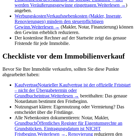
werden Veräußerungsgewinne eingetragen.
Weiterlesen →
)
angeben.
Werbungskosten
Verkaufsnebenkosten (Makler, Inserate,
Renovierungen) mindern den steuerpflichtigen
Gewinn.
Weiterlesen →
(Makler, Notar, Finanzierung) können
den Gewinn erheblich reduzieren.
Der kostenlose Rechner auf der Startseite zeigt das genaue
Fristende für jede Immobilie.
Checkliste vor dem Immobilienverkauf
Bevor Sie Ihre Immobilie verkaufen, sollten Sie diese Punkte
abgearbeitet haben:
Kaufvertrag
Notarieller Kaufvertrag ist der offizielle Friststart
– nicht der Übergabetermin oder
Grundbucheintrag.
Weiterlesen →
bereithalten: Das genaue
Notardatum bestimmt den Fristbeginn.
Nutzungsart klären: Eigennutzung oder Vermietung? Das
entscheidet über die Fristlänge.
Alle Nebenkosten dokumentieren: Notar, Makler,
Grundbuch
Öffentliches Register für Eigentumsrechte an
Grundstücken. Eintragungsdatum ist NICHT
Fristbeginn.
Weiterlesen →
,
Renovierung
reduzieren den