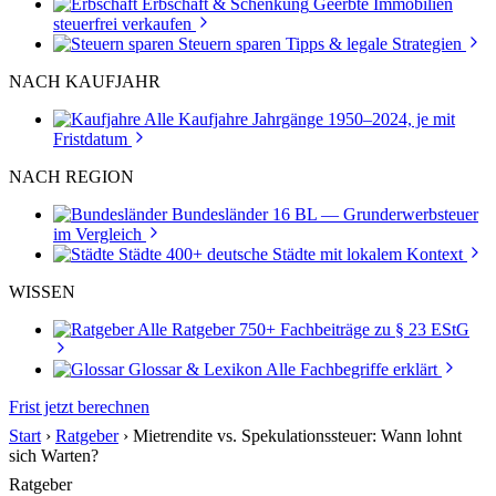
Erbschaft & Schenkung
Geerbte Immobilien
steuerfrei verkaufen
Steuern sparen
Tipps & legale Strategien
NACH KAUFJAHR
Alle Kaufjahre
Jahrgänge 1950–2024, je mit
Fristdatum
NACH REGION
Bundesländer
16 BL — Grunderwerbsteuer
im Vergleich
Städte
400+ deutsche Städte mit lokalem Kontext
WISSEN
Alle Ratgeber
750+ Fachbeiträge zu § 23 EStG
Glossar & Lexikon
Alle Fachbegriffe erklärt
Frist jetzt berechnen
Start
›
Ratgeber
›
Mietrendite vs. Spekulationssteuer: Wann lohnt
sich Warten?
Ratgeber