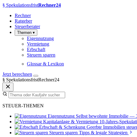
§
Spekulationsfrist
Rechner24
Rechner
Ratgeber
Steuerberater
Themen
▾
Eigennutzung
Vermietung
Erbschaft
Steuern sparen
Glossar & Lexikon
Jetzt berechnen
§
SpekulationsfristRechner24
STEUER-THEMEN
Eigennutzung
Selbst bewohnte Immobilie — 
Kapitalanlage & Vermietung
10-Jahres-Spekulati
Erbschaft & Schenkung
Geerbte Immobilien steuer
Steuern sparen
Tipps & legale Strategien