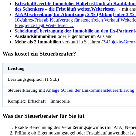
Erbschaft
Geerbte Immobilie: Haltefrist läuft ab Kaufdatum
des Schenkers – die Frist läuft weiter.
Weiterlesen →
mit ans
AfA
Abschreibung für Abnutzung: 2 % (Altbau) oder 3 % (N
10-Jahres-Frist ab Kaufvertrag für steuerfreien Verkauf.
Weiterl
Freigrenze liegt.
Weiterlesen →
Scheidung
Übertragung der Immobilie an den Ex-Partner ka
Auslandsimmobilien
oder Eigentümer im Ausland
Mehr als 2 Immobilien
verkauft in 5 Jahren (
3-Objekte-Grenz
Was kostet ein Steuerberater?
Leistung
Beratungsgespräch (1 Std.)
Steuererklärung mit
Anlage SO
Teil der Einkommensteuererklärung 
Komplex: Erbschaft + Immobilie
Was der Steuerberater für Sie tut
Exakte Berechnung des Veräußerungsgewinns (mit AfA, Nebe
Prüfung ob
Eigennutzungsregel
oder Fristablauf anwendbar ist