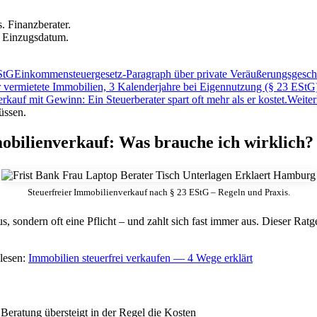
. Finanzberater.
m Einzugsdatum.
StG
Einkommensteuergesetz-Paragraph über private Veräußerungsgeschäf
ür vermietete Immobilien, 3 Kalenderjahre bei Eigennutzung (§ 23 EStG)
kauf mit Gewinn: Ein Steuerberater spart oft mehr als er kostet.
Weite
üssen.
obilienverkauf: Was brauche ich wirklich?
Steuerfreier Immobilienverkauf nach § 23 EStG – Regeln und Praxis.
 sondern oft eine Pflicht – und zahlt sich fast immer aus. Dieser Ratge
lesen:
Immobilien steuerfrei verkaufen — 4 Wege erklärt
 Beratung übersteigt in der Regel die Kosten