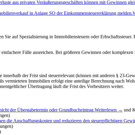
rluste aus privaten Veräußerungsgeschäften können mit Gewinnen glei
obilienverkauf in Anlage SO der Einkommensteuererklärung melden.
W
en Sie auf Spezialisierung in Immobiliensteuern oder Erbschaftssteuer.
einfachere Fälle ausreichen. Bei größeren Gewinnen oder komplexen Sa
e innerhalb der Frist sind steuerrelevant (können mit anderen § 23-Ge
eils vermieteten Immobilien erfolgt eine anteilige Berechnung nach Woh
nentgeltlicher Übertragung läuft die Frist des Vorbesitzers weiter.
t – nicht der Übergabetermin oder Grundbucheintrag.
Weiterlesen →
und K
ngen)
hen die Anschaffungskosten und reduzieren den steuerpflichtigen Gewi
nungen)
)