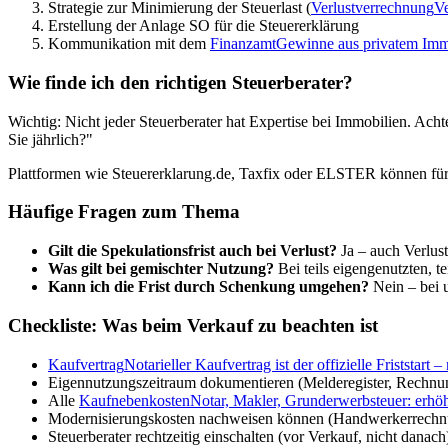
Strategie zur Minimierung der Steuerlast (
Verlustverrechnung
Ve
Erstellung der Anlage SO für die Steuererklärung
Kommunikation mit dem
Finanzamt
Gewinne aus privatem Imm
Wie finde ich den richtigen Steuerberater?
Wichtig: Nicht jeder Steuerberater hat Expertise bei Immobilien. Acht
Sie jährlich?"
Plattformen wie Steuererklarung.de, Taxfix oder ELSTER können für 
Häufige Fragen zum Thema
Gilt die Spekulationsfrist auch bei Verlust?
Ja – auch Verlust
Was gilt bei gemischter Nutzung?
Bei teils eigengenutzten, t
Kann ich die Frist durch Schenkung umgehen?
Nein – bei u
Checkliste: Was beim Verkauf zu beachten ist
Kaufvertrag
Notarieller Kaufvertrag ist der offizielle Friststar
Eigennutzungszeitraum dokumentieren (Melderegister, Rechnu
Alle
Kaufnebenkosten
Notar, Makler, Grunderwerbsteuer: erhö
Modernisierungskosten nachweisen können (Handwerkerrech
Steuerberater rechtzeitig einschalten (vor Verkauf, nicht danach