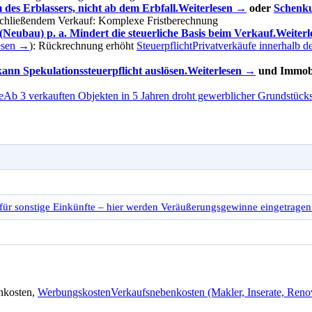
 des Erblassers, nicht ab dem Erbfall.
Weiterlesen →
oder
Schenk
chließendem Verkauf: Komplexe Fristberechnung
eubau) p. a. Mindert die steuerliche Basis beim Verkauf.
Weiter
esen →
): Rückrechnung erhöht
Steuerpflicht
Privatverkäufe innerhalb de
nn Spekulationssteuerpflicht auslösen.
Weiterlesen →
und Immobi
e
Ab 3 verkauften Objekten in 5 Jahren droht gewerblicher Grundstücks
für sonstige Einkünfte – hier werden Veräußerungsgewinne eingetragen
nkosten,
Werbungskosten
Verkaufsnebenkosten (Makler, Inserate, Reno