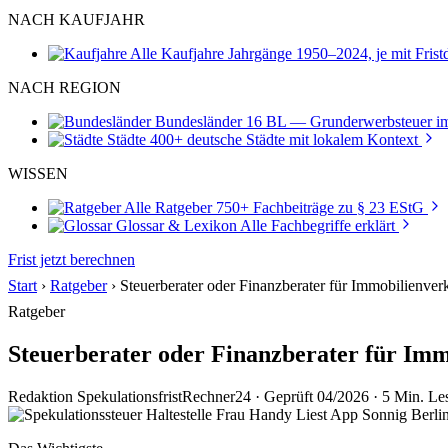
NACH KAUFJAHR
Alle Kaufjahre
Jahrgänge 1950–2024, je mit Fris
NACH REGION
Bundesländer
16 BL — Grunderwerbsteuer im
Städte
400+ deutsche Städte mit lokalem Kontext
WISSEN
Alle Ratgeber
750+ Fachbeiträge zu § 23 EStG
Glossar & Lexikon
Alle Fachbegriffe erklärt
Frist jetzt berechnen
Start
›
Ratgeber
›
Steuerberater oder Finanzberater für Immobilienver
Ratgeber
Steuerberater oder Finanzberater für Imm
Redaktion SpekulationsfristRechner24
·
Geprüft 04/2026
·
5 Min. Les