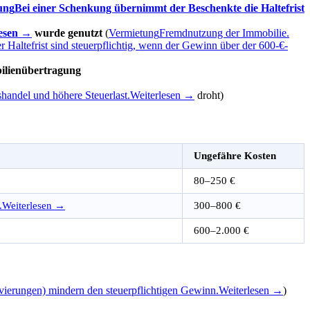
ung
Bei einer Schenkung übernimmt der Beschenkte die Haltefrist
lesen →
wurde genutzt
(
Vermietung
Fremdnutzung der Immobilie.
r Haltefrist sind steuerpflichtig, wenn der Gewinn über der 600-€-
lienübertragung
handel und höhere Steuerlast.
Weiterlesen →
droht)
Ungefähre Kosten
80–250 €
.
Weiterlesen →
300–800 €
600–2.000 €
vierungen) mindern den steuerpflichtigen Gewinn.
Weiterlesen →
)