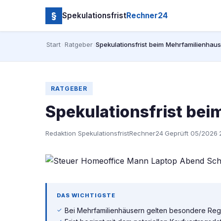
§
Spekulationsfrist
Rechner24
Start
›
Ratgeber
›
Spekulationsfrist beim Mehrfamilienhau
RATGEBER
Spekulationsfrist be
Redaktion SpekulationsfristRechner24
·
Geprüft 05/2026
·
DAS WICHTIGSTE
Bei Mehrfamilienhäusern gelten besondere Regel