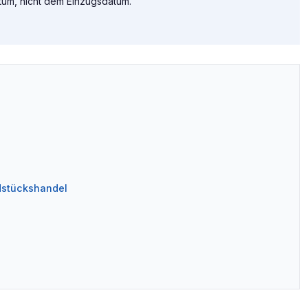
atum, nicht dem Einzugsdatum.
dstückshandel