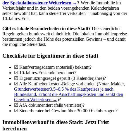
der Spekulationssteuer.
Weiterlesen →
?
Wer die Immobilie im
Verkaufsjahr und in den beiden vorangehenden Kalenderjahren
selbst bewohnt hat, kann steuerfrei verkaufen – unabhängig von der
10-Jahres-Frist.
Gibt es lokale Besonderheiten in diese Stadt?
Die steuerlichen
Regeln gelten bundesweit einheitlich. Die lokalen Immobilienpreise
bestimmen jedoch die Höhe des potenziellen Gewinns – und damit
die mögliche Steuerlast.
Checkliste für Eigentümer in diese Stadt
☑ Kaufvertragsdatum (notariell) bekannt?
☑ 10-Jahres-Fristende berechnet?
☑ Eigennutzungsregel geprüft (3 Kalenderjahre)?
☑ Alle Kaufnebenkosten-Belege vorhanden (Notar, Makler,
Grunderwerbsteuer
3,5–6,5 % des Kaufpreises je nach
Bundesland. Erhöht die Anschaffungskosten und senkt den
Gewinn.
Weiterlesen →
)?
☑ AfA dokumentiert (falls vermietet)?
☑ Steuerberater bei Gewinn über 30.000 € einbezogen?
Immobilienverkauf in diese Stadt: Jetzt Frist
berechnen