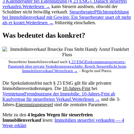
3 Kalenderjahre bei Eigennutzung (§ 23 EStG). Danach steuerfrei
verkaufen.
Weiterlesen →
kann Steuern auslösen, obwohl der
Schuldner nicht freiwillig verkauft.
Steuerberater
Pflichtempfehlung
bei Immobilienverkauf mit Gewinn: Ein Steuerberater spart oft mehr
als er kostet.
Weiterlesen →
frühzeitig einschalten.
Was bedeutet das konkret?
Steuerfreier Immobilienverkauf nach
§ 23 EStG
Einkommensteuergesetz-
Paragraph über private Veräußerungsgeschäfte. Regelt Steuerpflicht beim
Immobilienverkauf.
Weiterlesen →
– Regeln und Praxis.
Die Spekulationsfrist nach § 23 EStG gilt für alle privaten
Immobilienveräußerungen. Die
10-Jahres-Frist
bei
Vermietung
Fremdnutzung der Immobilie. 10-Jahres-Frist ab
Kaufvertrag für steuerfreien Verkauf.
Weiterlesen →
und die 3-
Jahres-
Eigennutzungsregel
sind die zentralen Parameter.
Mehr zu den
4 legalen Wegen für steuerfreien
Immobilienverkauf
lesen:
Immobilien steuerfrei verkaufen — 4
Wege erklärt