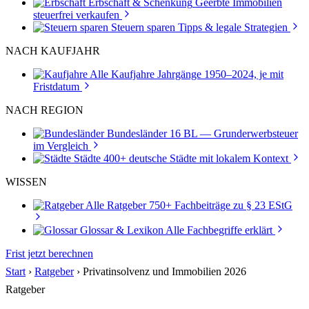
Erbschaft & Schenkung
Geerbte Immobilien
steuerfrei verkaufen
Steuern sparen
Tipps & legale Strategien
NACH KAUFJAHR
Alle Kaufjahre
Jahrgänge 1950–2024, je mit
Fristdatum
NACH REGION
Bundesländer
16 BL — Grunderwerbsteuer
im Vergleich
Städte
400+ deutsche Städte mit lokalem Kontext
WISSEN
Alle Ratgeber
750+ Fachbeiträge zu § 23 EStG
Glossar & Lexikon
Alle Fachbegriffe erklärt
Frist jetzt berechnen
Start
›
Ratgeber
›
Privatinsolvenz und Immobilien 2026
Ratgeber