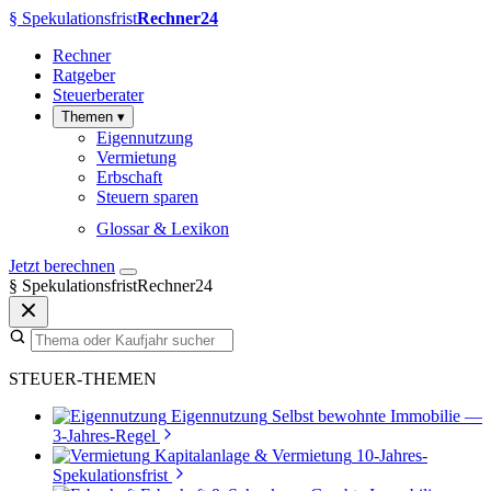
§
Spekulationsfrist
Rechner24
Rechner
Ratgeber
Steuerberater
Themen
▾
Eigennutzung
Vermietung
Erbschaft
Steuern sparen
Glossar & Lexikon
Jetzt berechnen
§
SpekulationsfristRechner24
STEUER-THEMEN
Eigennutzung
Selbst bewohnte Immobilie —
3-Jahres-Regel
Kapitalanlage & Vermietung
10-Jahres-
Spekulationsfrist