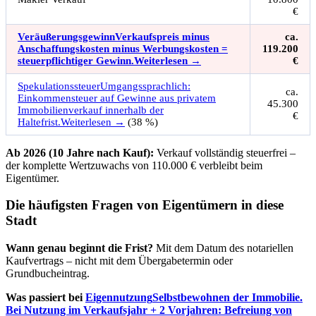
€
Veräußerungsgewinn
Verkaufspreis minus
ca.
Anschaffungskosten minus Werbungskosten =
119.200
steuerpflichtiger Gewinn.
Weiterlesen →
€
Spekulationssteuer
Umgangssprachlich:
ca.
Einkommensteuer auf Gewinne aus privatem
45.300
Immobilienverkauf innerhalb der
€
Haltefrist.
Weiterlesen →
(38 %)
Ab 2026 (10 Jahre nach Kauf):
Verkauf vollständig steuerfrei –
der komplette Wertzuwachs von 110.000 € verbleibt beim
Eigentümer.
Die häufigsten Fragen von Eigentümern in diese
Stadt
Wann genau beginnt die Frist?
Mit dem Datum des notariellen
Kaufvertrags – nicht mit dem Übergabetermin oder
Grundbucheintrag.
Was passiert bei
Eigennutzung
Selbstbewohnen der Immobilie.
Bei Nutzung im Verkaufsjahr + 2 Vorjahren: Befreiung von