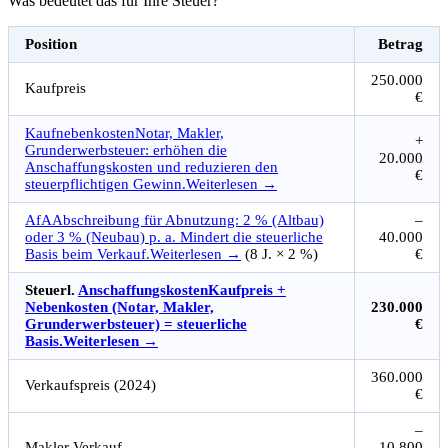
Was bedeutet das für Ihre Steuer?
Position
Betrag
250.000
Kaufpreis
€
Kaufnebenkosten
Notar, Makler,
+
Grunderwerbsteuer: erhöhen die
20.000
Anschaffungskosten und reduzieren den
€
steuerpflichtigen Gewinn.
Weiterlesen →
AfA
Abschreibung für Abnutzung: 2 % (Altbau)
–
oder 3 % (Neubau) p. a. Mindert die steuerliche
40.000
Basis beim Verkauf.
Weiterlesen →
(8 J. × 2 %)
€
Steuerl.
Anschaffungskosten
Kaufpreis +
Nebenkosten (Notar, Makler,
230.000
Grunderwerbsteuer) = steuerliche
€
Basis.
Weiterlesen →
360.000
Verkaufspreis (2024)
€
–
Makler Verkauf
10.800