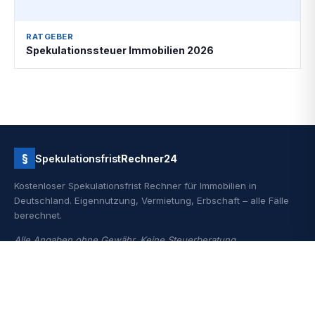
RATGEBER
Spekulationssteuer Immobilien 2026
§
Spekulationsfrist
Rechner24
Kostenloser Spekulationsfrist Rechner für Immobilien in
Deutschland. Eigennutzung, Vermietung, Erbschaft – alle Fälle
berechnet.
Alle Angaben ohne Gewähr. Keine Steuerberatung.
RECHNER & VERGLEICHE
RATGEBER
Spekulationsfrist berechnen
4 Wege: Steuerfrei verkaufen
Steuersatz berechnen
Haus steuerfrei verkaufen