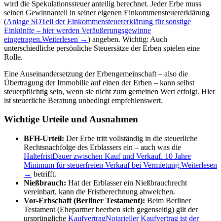
wird die Spekulationssteuer anteilig berechnet. Jeder Erbe muss
seinen Gewinnanteil in seiner eigenen Einkommensteuererklärung
(
Anlage SO
Teil der Einkommensteuererklärung für sonstige
Einkünfte – hier werden Veräußerungsgewinne
eingetragen.
Weiterlesen →
) angeben. Wichtig: Auch
unterschiedliche persönliche Steuersätze der Erben spielen eine
Rolle.
Eine Auseinandersetzung der Erbengemeinschaft – also die
Übertragung der Immobilie auf einen der Erben – kann selbst
steuerpflichtig sein, wenn sie nicht zum gemeinen Wert erfolgt. Hier
ist steuerliche Beratung unbedingt empfehlenswert.
Wichtige Urteile und Ausnahmen
BFH-Urteil:
Der Erbe tritt vollständig in die steuerliche
Rechtsnachfolge des Erblassers ein – auch was die
Haltefrist
Dauer zwischen Kauf und Verkauf. 10 Jahre
Minimum für steuerfreien Verkauf bei Vermietung.
Weiterlesen
→
betrifft.
Nießbrauch:
Hat der Erblasser ein Nießbrauchrecht
vereinbart, kann die Fristberechnung abweichen.
Vor-Erbschaft (Berliner Testament):
Beim Berliner
Testament (Ehepartner beerben sich gegenseitig) gilt der
ursprüngliche
Kaufvertrag
Notarieller Kaufvertrag ist der