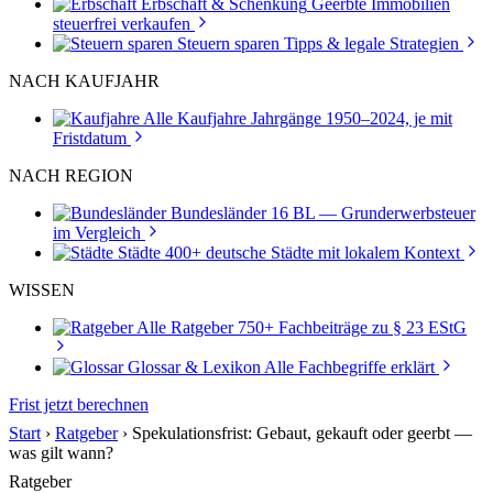
Erbschaft & Schenkung
Geerbte Immobilien
steuerfrei verkaufen
Steuern sparen
Tipps & legale Strategien
NACH KAUFJAHR
Alle Kaufjahre
Jahrgänge 1950–2024, je mit
Fristdatum
NACH REGION
Bundesländer
16 BL — Grunderwerbsteuer
im Vergleich
Städte
400+ deutsche Städte mit lokalem Kontext
WISSEN
Alle Ratgeber
750+ Fachbeiträge zu § 23 EStG
Glossar & Lexikon
Alle Fachbegriffe erklärt
Frist jetzt berechnen
Start
›
Ratgeber
›
Spekulationsfrist: Gebaut, gekauft oder geerbt —
was gilt wann?
Ratgeber