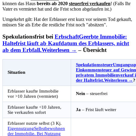
können das Haus
bereits ab 2020
steuerfrei verkaufen
! (Falls Ihr
Vater es vermietet hat und die Frist schon abgelaufen ist.)
Umgekehrt gilt: Hat der Erblasser erst kurz vor seinem Tod gekauft,
müssen Sie als Erbe die restliche Frist noch "absitzen".
Spekulationsfrist bei
Erbschaft
Geerbte Immobilie:
Haltefrist läuft ab Kaufdatum des Erblassers, nicht
ab dem Erbfall.
Weiterlesen →
– Übersicht
Spekulationssteuer
Umgangsspr
Einkommensteuer auf Gewinn
Situation
privatem Immobilienverkauf 
der Haltefrist.
Weiterlesen →
?
Erblasser kaufte Immobilie
Nein
– steuerfrei
vor >10 Jahren (vermietet)
Erblasser kaufte <10 Jahren,
Ja
– Frist läuft weiter
Sie verkaufen sofort
Erblasser nutzte selbst (3 Kj.
Eigennutzung
Selbstbewohnen
der Immobilie. Bei Nutzung