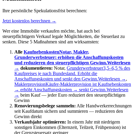
Ihre persönliche Spekulationsfrist berechnen:
Jetzt kostenlos berechnen →
Wer eine Immobilie verkaufen möchte, hat auch bei
steuerpflichtigem Verkauf legale Möglichkeiten, die Steuerlast zu
senken. Diese 5 Maßnahmen sind am wirksamsten:
Alle
Kaufnebenkosten
Notar, Makler,
Grunderwerbsteuer: erhöhen die Anschaffungskosten
und reduzieren den steuerpflichtigen Gewinn.
Weiterlesen
→
dokumentieren:
Notar,
Grunderwerbsteuer
3,5–6,5 % des
Kaufpreises je nach Bundesland. Erhöht die
Anschaffungskosten und senkt den Gewinn.
Weiterlesen →
,
Maklerprovision
Käufer-Maklerprovision ist Kaufnebenkosten
→ erhöht Anschaffungskosten → senkt Gewinn.
Weiterlesen
→
beim Kauf — jeder Euro reduziert den steuerpflichtigen
Gewinn
Renovierungsbelege sammeln:
Alle Handwerkerrechnungen
seit Kaufdatum sichern und summieren — reduzieren den
Gewinn direkt
Verkaufsjahr optimieren:
In einem Jahr mit niedrigem
sonstigen Einkommen (Elternzeit, Teilzeit, Frühpension) ist
der Grenzsteuersatz geringer