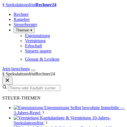
§
Spekulationsfrist
Rechner24
Rechner
Ratgeber
Steuerberater
Themen
▾
Eigennutzung
Vermietung
Erbschaft
Steuern sparen
Glossar & Lexikon
Jetzt berechnen
§
SpekulationsfristRechner24
STEUER-THEMEN
Eigennutzung
Selbst bewohnte Immobilie —
3-Jahres-Regel
Kapitalanlage & Vermietung
10-Jahres-
Spekulationsfrist