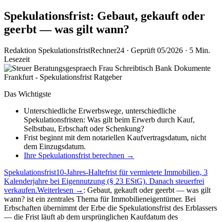
Spekulationsfrist: Gebaut, gekauft oder
geerbt — was gilt wann?
Redaktion SpekulationsfristRechner24
·
Geprüft 05/2026
·
5 Min.
Lesezeit
Das Wichtigste
Unterschiedliche Erwerbswege, unterschiedliche
Spekulationsfristen: Was gilt beim Erwerb durch Kauf,
Selbstbau, Erbschaft oder Schenkung?
Frist beginnt mit dem notariellen Kaufvertragsdatum, nicht
dem Einzugsdatum.
Ihre Spekulationsfrist berechnen →
Spekulationsfrist
10-Jahres-Haltefrist für vermietete Immobilien, 3
Kalenderjahre bei Eigennutzung (§ 23 EStG). Danach steuerfrei
verkaufen.
Weiterlesen →
: Gebaut, gekauft oder geerbt — was gilt
wann? ist ein zentrales Thema für Immobilieneigentümer. Bei
Erbschaften übernimmt der Erbe die Spekulationsfrist des Erblassers
— die Frist läuft ab dem ursprünglichen Kaufdatum des