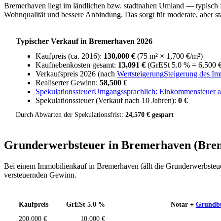
Bremerhaven liegt im ländlichen bzw. stadtnahen Umland — typisch fü
Wohnqualität und bessere Anbindung. Das sorgt für moderate, aber st
Typischer Verkauf in Bremerhaven 2026
Kaufpreis (ca. 2016):
130,000 €
(75 m² × 1,700 €/m²)
Kaufnebenkosten gesamt:
13,091 €
(GrESt 5.0 % = 6,500 €
Verkaufspreis 2026 (nach
Wertsteigerung
Steigerung des Im
Realiserter Gewinn:
58,500 €
Spekulationssteuer
Umgangssprachlich: Einkommensteuer auf
Spekulationssteuer (Verkauf nach 10 Jahren):
0 €
Durch Abwarten der Spekulationsfrist:
24,570 € gespart
Grunderwerbsteuer in Bremerhaven (Bre
Bei einem Immobilienkauf in Bremerhaven fällt die Grunderwerbste
versteuernden Gewinn.
Kaufpreis
GrESt 5.0 %
Notar +
Grundb
200.000 €
10,000 €