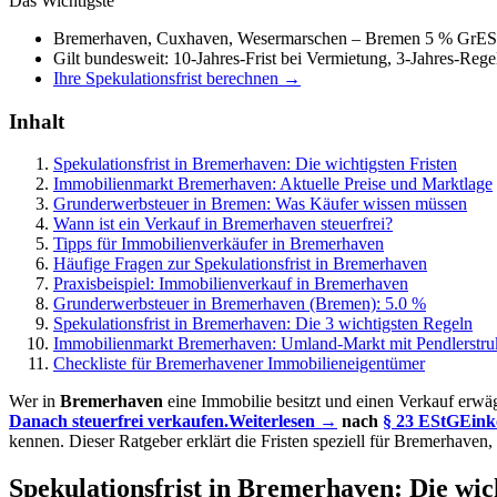
Das Wichtigste
Bremerhaven, Cuxhaven, Wesermarschen – Bremen 5 % GrESt, W
Gilt bundesweit: 10-Jahres-Frist bei Vermietung, 3-Jahres-Rege
Ihre Spekulationsfrist berechnen →
Inhalt
Spekulationsfrist in Bremerhaven: Die wichtigsten Fristen
Immobilienmarkt Bremerhaven: Aktuelle Preise und Marktlage
Grunderwerbsteuer in Bremen: Was Käufer wissen müssen
Wann ist ein Verkauf in Bremerhaven steuerfrei?
Tipps für Immobilienverkäufer in Bremerhaven
Häufige Fragen zur Spekulationsfrist in Bremerhaven
Praxisbeispiel: Immobilienverkauf in Bremerhaven
Grunderwerbsteuer in Bremerhaven (Bremen): 5.0 %
Spekulationsfrist in Bremerhaven: Die 3 wichtigsten Regeln
Immobilienmarkt Bremerhaven: Umland-Markt mit Pendlerstru
Checkliste für Bremerhavener Immobilieneigentümer
Wer in
Bremerhaven
eine Immobilie besitzt und einen Verkauf erwä
Danach steuerfrei verkaufen.
Weiterlesen →
nach
§ 23 EStG
Eink
kennen. Dieser Ratgeber erklärt die Fristen speziell für Bremerhaven,
Spekulationsfrist in Bremerhaven: Die wic