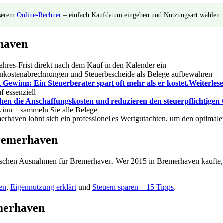
nserem
Online-Rechner
– einfach Kaufdatum eingeben und Nutzungsart wählen.
haven
ahres-Frist direkt nach dem Kauf in den Kalender ein
kostenabrechnungen und Steuerbescheide als Belege aufbewahren
Gewinn: Ein Steuerberater spart oft mehr als er kostet.
Weiterles
f essenziell
en die Anschaffungskosten und reduzieren den steuerpflichtigen
winn – sammeln Sie alle Belege
erhaven lohnt sich ein professionelles Wertgutachten, um den optimalen
Bremerhaven
pezifischen Ausnahmen für Bremerhaven. Wer 2015 in Bremerhaven kaufte
nen
,
Eigennutzung erklärt
und
Steuern sparen – 15 Tipps
.
emerhaven