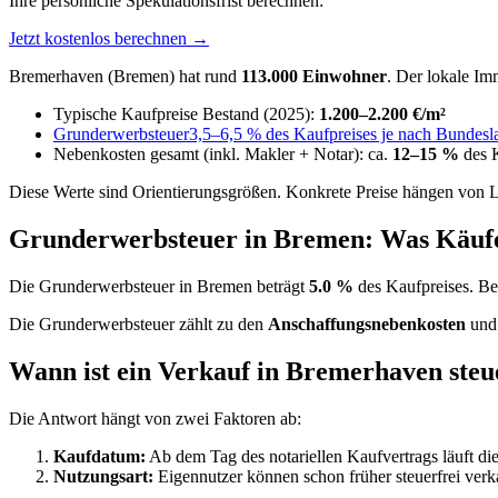
Ihre persönliche Spekulationsfrist berechnen:
Jetzt kostenlos berechnen →
Bremerhaven (Bremen) hat rund
113.000 Einwohner
. Der lokale Im
Typische Kaufpreise Bestand (2025):
1.200–2.200 €/m²
Grunderwerbsteuer
3,5–6,5 % des Kaufpreises je nach Bundesl
Nebenkosten gesamt (inkl. Makler + Notar): ca.
12–15 %
des K
Diese Werte sind Orientierungsgrößen. Konkrete Preise hängen von L
Grunderwerbsteuer in Bremen: Was Käufe
Die Grunderwerbsteuer in Bremen beträgt
5.0 %
des Kaufpreises. Be
Die Grunderwerbsteuer zählt zu den
Anschaffungsnebenkosten
und 
Wann ist ein Verkauf in Bremerhaven steu
Die Antwort hängt von zwei Faktoren ab:
Kaufdatum:
Ab dem Tag des notariellen Kaufvertrags läuft die
Nutzungsart:
Eigennutzer können schon früher steuerfrei verk