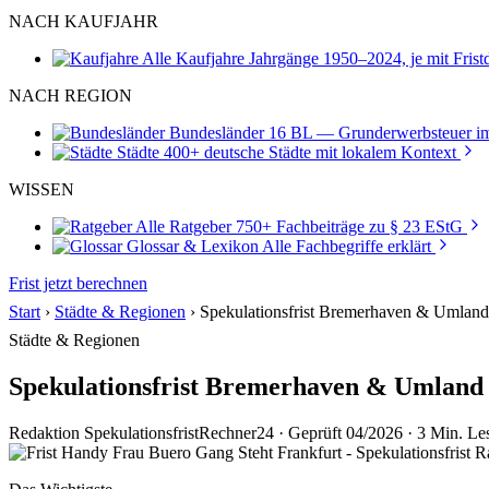
NACH KAUFJAHR
Alle Kaufjahre
Jahrgänge 1950–2024, je mit Fris
NACH REGION
Bundesländer
16 BL — Grunderwerbsteuer im
Städte
400+ deutsche Städte mit lokalem Kontext
WISSEN
Alle Ratgeber
750+ Fachbeiträge zu § 23 EStG
Glossar & Lexikon
Alle Fachbegriffe erklärt
Frist jetzt berechnen
Start
›
Städte & Regionen
›
Spekulationsfrist Bremerhaven & Umlan
Städte & Regionen
Spekulationsfrist Bremerhaven & Umland
Redaktion SpekulationsfristRechner24
·
Geprüft 04/2026
·
3 Min. Les