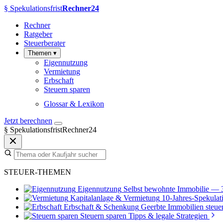
§
Spekulationsfrist
Rechner24
Rechner
Ratgeber
Steuerberater
Themen
▾
Eigennutzung
Vermietung
Erbschaft
Steuern sparen
Glossar & Lexikon
Jetzt berechnen
§
SpekulationsfristRechner24
STEUER-THEMEN
Eigennutzung
Selbst bewohnte Immobilie — 
Kapitalanlage & Vermietung
10-Jahres-Spekulati
Erbschaft & Schenkung
Geerbte Immobilien steuer
Steuern sparen
Tipps & legale Strategien