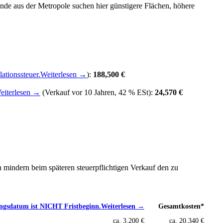
nde aus der Metropole suchen hier günstigere Flächen, höhere
ationssteuer.
Weiterlesen →
):
188,500 €
eiterlesen →
(Verkauf vor 10 Jahren, 42 % ESt):
24,570 €
n mindern beim späteren steuerpflichtigen Verkauf den zu
ungsdatum ist NICHT Fristbeginn.
Weiterlesen →
Gesamtkosten*
ca. 3.200 €
ca. 20,340 €