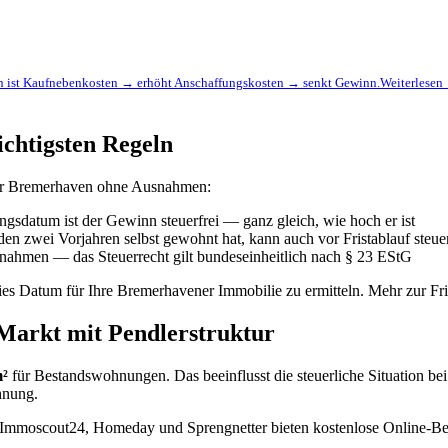
n ist Kaufnebenkosten → erhöht Anschaffungskosten → senkt Gewinn.
Weiterlesen
ichtigsten Regeln
 für Bremerhaven ohne Ausnahmen:
sdatum ist der Gewinn steuerfrei — ganz gleich, wie hoch er ist
en zwei Vorjahren selbst gewohnt hat, kann auch vor Fristablauf steue
snahmen — das Steuerrecht gilt bundeseinheitlich nach § 23 EStG
reies Datum für Ihre Bremerhavener Immobilie zu ermitteln. Mehr zur F
arkt mit Pendlerstruktur
m²
für Bestandswohnungen. Das beeinflusst die steuerliche Situation bei 
hnung.
 Immoscout24, Homeday und Sprengnetter bieten kostenlose Online-Be