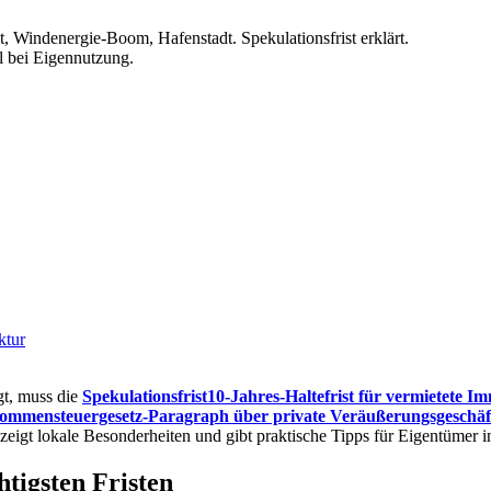
indenergie-Boom, Hafenstadt. Spekulationsfrist erklärt.
l bei Eigennutzung.
ktur
gt, muss die
Spekulationsfrist
10-Jahres-Haltefrist für vermietete I
ommensteuergesetz-Paragraph über private Veräußerungsgeschäfte
 zeigt lokale Besonderheiten und gibt praktische Tipps für Eigentümer i
htigsten Fristen