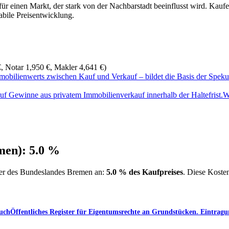
r einen Markt, der stark von der Nachbarstadt beeinflusst wird. Kaufe
abile Preisentwicklung.
, Notar 1,950 €, Makler 4,641 €)
mobilienwerts zwischen Kauf und Verkauf – bildet die Basis der Spekul
 Gewinne aus privatem Immobilienverkauf innerhalb der Haltefrist.
W
men): 5.0 %
uer des Bundeslandes Bremen an:
5.0 % des Kaufpreises
. Diese Koste
uch
Öffentliches Register für Eigentumsrechte an Grundstücken. Eintrag