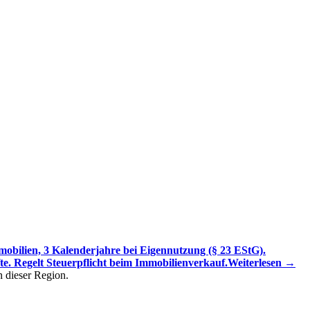
mmobilien, 3 Kalenderjahre bei Eigennutzung (§ 23 EStG).
. Regelt Steuerpflicht beim Immobilienverkauf.
Weiterlesen →
n dieser Region.