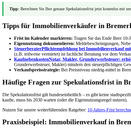
Tipp:
Berechnen Sie Ihre genaue Spekulationsfrist jetzt kostenlos mit u
Tipps für Immobilienverkäufer in Bremer
Frist im Kalender markieren:
Tragen Sie das Ende Ihrer 10-J
Eigennutzung dokumentieren:
Meldebescheinigungen, Neben
Steuerberater
Pflichtempfehlung bei Immobilienverkauf mit 
(z.B. teilweise vermietet) ist fachliche Beratung vor dem Verkau
Kaufnebenkosten
Notar, Makler, Grunderwerbsteuer: erhöh
Grunderwerbsteuer, Makler) mindern den steuerpflichtigen Ge
Verkaufspreisstrategie:
Bei Preisniveau niedrig-mittel in Brem
Häufige Fragen zur Spekulationsfrist in 
Die Spekulationsfrist gilt bundeseinheitlich – es gibt keine stadts
kaufte, muss bis 2030 warten (oder die Eigennutzungsregel nutzen).
Nutzen Sie unsere weiterführenden Ratgeber:
10-Jahres-Frist berech
Praxisbeispiel: Immobilienverkauf in Br