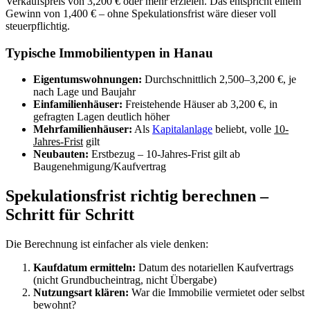
Verkaufspreis von 3,200 € oder mehr erzielen. Das entspricht einem
Gewinn von 1,400 € – ohne Spekulationsfrist wäre dieser voll
steuerpflichtig.
Typische Immobilientypen in Hanau
Eigentumswohnungen:
Durchschnittlich 2,500–3,200 €, je
nach Lage und Baujahr
Einfamilienhäuser:
Freistehende Häuser ab 3,200 €, in
gefragten Lagen deutlich höher
Mehrfamilienhäuser:
Als
Kapitalanlage
beliebt, volle
10-
Jahres-Frist
gilt
Neubauten:
Erstbezug – 10-Jahres-Frist gilt ab
Baugenehmigung/Kaufvertrag
Spekulationsfrist richtig berechnen –
Schritt für Schritt
Die Berechnung ist einfacher als viele denken:
Kaufdatum ermitteln:
Datum des notariellen Kaufvertrags
(nicht Grundbucheintrag, nicht Übergabe)
Nutzungsart klären:
War die Immobilie vermietet oder selbst
bewohnt?