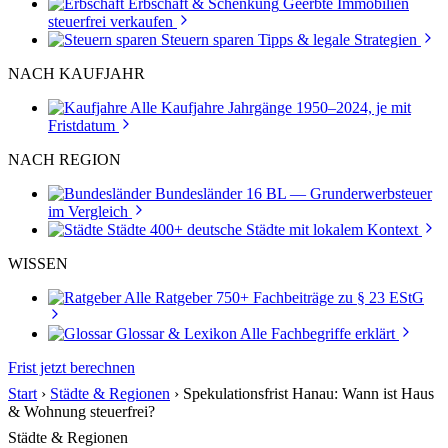
Erbschaft & Schenkung
Geerbte Immobilien
steuerfrei verkaufen
Steuern sparen
Tipps & legale Strategien
NACH KAUFJAHR
Alle Kaufjahre
Jahrgänge 1950–2024, je mit
Fristdatum
NACH REGION
Bundesländer
16 BL — Grunderwerbsteuer
im Vergleich
Städte
400+ deutsche Städte mit lokalem Kontext
WISSEN
Alle Ratgeber
750+ Fachbeiträge zu § 23 EStG
Glossar & Lexikon
Alle Fachbegriffe erklärt
Frist jetzt berechnen
Start
›
Städte & Regionen
›
Spekulationsfrist Hanau: Wann ist Haus
& Wohnung steuerfrei?
Städte & Regionen