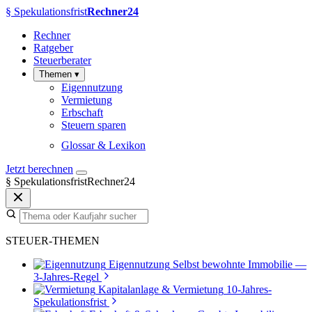
§
Spekulationsfrist
Rechner24
Rechner
Ratgeber
Steuerberater
Themen
▾
Eigennutzung
Vermietung
Erbschaft
Steuern sparen
Glossar & Lexikon
Jetzt berechnen
§
SpekulationsfristRechner24
STEUER-THEMEN
Eigennutzung
Selbst bewohnte Immobilie —
3-Jahres-Regel
Kapitalanlage & Vermietung
10-Jahres-
Spekulationsfrist