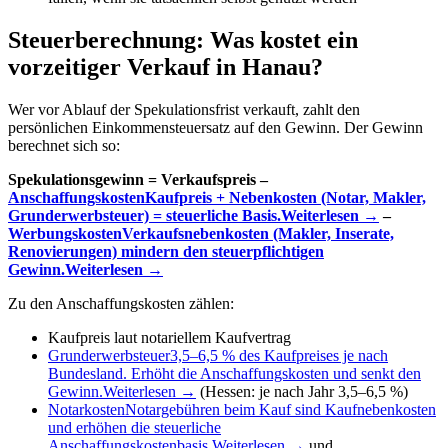
Steuerberechnung: Was kostet ein
vorzeitiger Verkauf in Hanau?
Wer vor Ablauf der Spekulationsfrist verkauft, zahlt den
persönlichen Einkommensteuersatz auf den Gewinn. Der Gewinn
berechnet sich so:
Spekulationsgewinn = Verkaufspreis –
Anschaffungskosten
Kaufpreis + Nebenkosten (Notar, Makler,
Grunderwerbsteuer) = steuerliche Basis.
Weiterlesen →
–
Werbungskosten
Verkaufsnebenkosten (Makler, Inserate,
Renovierungen) mindern den steuerpflichtigen
Gewinn.
Weiterlesen →
Zu den Anschaffungskosten zählen:
Kaufpreis laut notariellem Kaufvertrag
Grunderwerbsteuer
3,5–6,5 % des Kaufpreises je nach
Bundesland. Erhöht die Anschaffungskosten und senkt den
Gewinn.
Weiterlesen →
(Hessen: je nach Jahr 3,5–6,5 %)
Notarkosten
Notargebühren beim Kauf sind Kaufnebenkosten
und erhöhen die steuerliche
Anschaffungskostenbasis.
Weiterlesen →
und