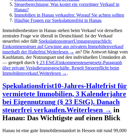
Steuerberechnung: Was kostet ein vorzeitiger Verkauf in
Hanau?
Immobilien in Hanau verkaufen: Worauf Sie achten sollten
Häufige Fragen zur Spekulationsfrist in Hanau
Immobilienbesitzer in Hanau stehen beim Verkauf vor derselben
zentralen Frage wie überall in Deutschland: Ist der Verkauf
steuerfrei oder fällt
Spekulationssteuer
Umgangssprachlich:
Einkommensteuer auf Gewinne aus privatem Immobilienverkauf
innerhalb der Haltefrist.
Weiterlesen →
an? Die Antwort hängt vom
Kaufdatum, der Nutzungsart und den individuellen Umständen ab
— geregelt durch
§ 23 EStG
Einkommensteuergesetz-Paragraph
über private Veräußerungsgeschäfte. Regelt Steuerpflicht beim
Immobilienverkauf.
Weiterlesen →
.
Spekulationsfrist
10-Jahres-Haltefrist für
vermietete Immobilien, 3 Kalenderjahre
bei Eigennutzung (§ 23 EStG). Danach
steuerfrei verkaufen.
Weiterlesen →
in
Hanau: Das Wichtigste auf einen Blick
Hanau ist eine gute Immobilienstandort in Hessen mit rund 99,000