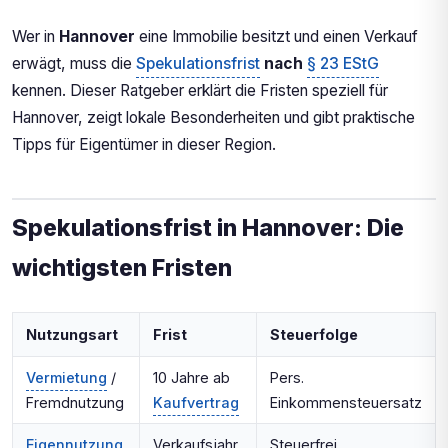
(Niedersachsen): 5.0 %
Wer in
Hannover
eine Immobilie besitzt und einen Verkauf
Spekulationsfrist in Hannover-Umland: Die 3
erwägt, muss die
wichtigsten Regeln
Spekulationsfrist
nach
§ 23 EStG
Immobilienmarkt Hannover-Umland: Umland-
kennen. Dieser Ratgeber erklärt die Fristen speziell für
Markt mit Pendlerstruktur
Hannover, zeigt lokale Besonderheiten und gibt praktische
Checkliste für Hannover-Umlander
Tipps für Eigentümer in dieser Region.
Immobilieneigentümer
Spekulationsfrist in Hannover: Die
wichtigsten Fristen
Nutzungsart
Frist
Steuerfolge
Vermietung
/
10 Jahre ab
Pers.
Fremdnutzung
Kaufvertrag
Einkommensteuersatz
Eigennutzung
Verkaufsjahr
Steuerfrei