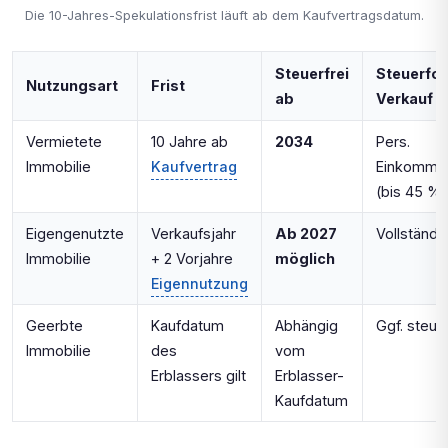
Die 10-Jahres-Spekulationsfrist läuft ab dem Kaufvertragsdatum.
Steuerfrei
Steuerfol
Nutzungsart
Frist
ab
Verkauf d
Vermietete
10 Jahre ab
2034
Pers.
Immobilie
Kaufvertrag
Einkommen
(bis 45 %)
Eigengenutzte
Verkaufsjahr
Ab 2027
Vollständig
Immobilie
+ 2 Vorjahre
möglich
Eigennutzung
Geerbte
Kaufdatum
Abhängig
Ggf. steuer
Immobilie
des
vom
Erblassers gilt
Erblasser-
Kaufdatum