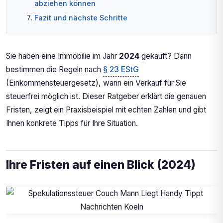
abziehen können
Fazit und nächste Schritte
Marktentwicklung und Wertsteigerung im
Kaufjahr
Marktentwicklung und Wertsteigerung im
Sie haben eine Immobilie im Jahr
2024
gekauft? Dann
Kaufjahr
bestimmen die Regeln nach
§ 23 EStG
Fazit: Immobilien aus 2024 jetzt verkaufen?
(Einkommensteuergesetz), wann ein Verkauf für Sie
steuerfrei möglich ist. Dieser Ratgeber erklärt die genauen
Fristen, zeigt ein Praxisbeispiel mit echten Zahlen und gibt
Ihnen konkrete Tipps für Ihre Situation.
Ihre Fristen auf einen Blick (2024)