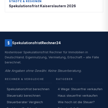
STÄDTE & REGIONEN
Spekulationsfrist Kaiserslautern 2026
§
Spekulationsfrist
Rechner24
Kostenloser Spekulationsfrist Rechner für Immobilien in
Deutschland. Eigennutzung, Vermietung, Erbschaft – alle Fälle
berechnet.
Alle Angaben ohne Gewähr. Keine Steuerberatung.
RECHNER & VERGLEICHE
RATGEBER
Spekulationsfrist berechnen
4 Wege: Steuerfrei verkaufen
Steuersatz berechnen
Haus steuerfrei verkaufen
Steuerberater Vergleich
Wie hoch ist die Steuer?