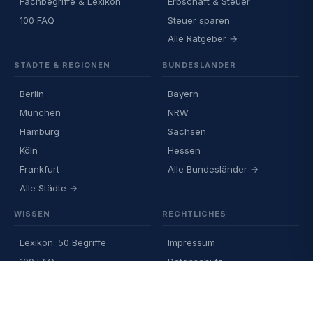
Fachbegriffe & Lexikon
Erbschaft & Steuer
100 FAQ
Steuer sparen
Alle Ratgeber →
STÄDTE & REGIONEN
BUNDESLÄNDER
Berlin
Bayern
München
NRW
Hamburg
Sachsen
Köln
Hessen
Frankfurt
Alle Bundesländer →
Alle Städte →
WISSEN
RECHTLICHES
Lexikon: 50 Begriffe
Impressum
100 FAQ
Datenschutz
Spekulationsfrist erklärt
AGB
§ 23 EStG Text