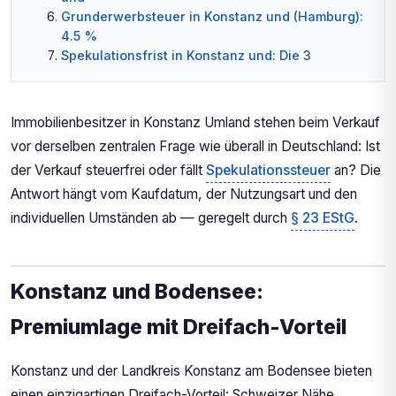
Grunderwerbsteuer in Konstanz und (Hamburg):
4.5 %
Spekulationsfrist in Konstanz und: Die 3
wichtigsten Regeln
Immobilienmarkt Konstanz und: Umland-Markt
mit Pendlerstruktur
Immobilienbesitzer in Konstanz Umland stehen beim Verkauf
Checkliste für Konstanz under
vor derselben zentralen Frage wie überall in Deutschland: Ist
Immobilieneigentümer
der Verkauf steuerfrei oder fällt
Spekulationssteuer
an? Die
Fazit: Immobilien in Konstanz Umland steuerfrei
verkaufen
Antwort hängt vom Kaufdatum, der Nutzungsart und den
individuellen Umständen ab — geregelt durch
§ 23 EStG
.
Konstanz und Bodensee:
Premiumlage mit Dreifach-Vorteil
Konstanz und der Landkreis Konstanz am Bodensee bieten
einen einzigartigen Dreifach-Vorteil: Schweizer Nähe