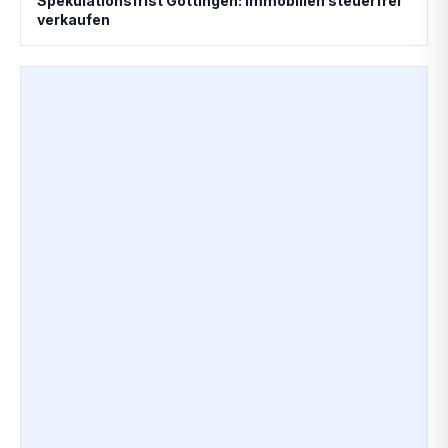
Spekulationsfrist Göttingen: Immobilien steuerfrei
verkaufen