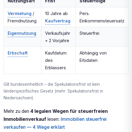
Nutzungsart
Frist
Steuerfolge
Vermietung
/
10 Jahre ab
Pers.
Fremdnutzung
Kaufvertrag
Einkommensteuersatz
Eigennutzung
Verkaufsjahr
Steuerfrei
+ 2 Vorjahre
Erbschaft
Kaufdatum
Abhängig von
des
Erbdaten
Erblassers
Gilt bundeseinheitlich – die Spekulationsfrist ist kein
länderspezifisches Gesetz (mehr: Spekulationsfrist in
Niedersachsen).
Mehr zu den
4 legalen Wegen für steuerfreien
Immobilienverkauf
lesen:
Immobilien steuerfrei
verkaufen — 4 Wege erklärt