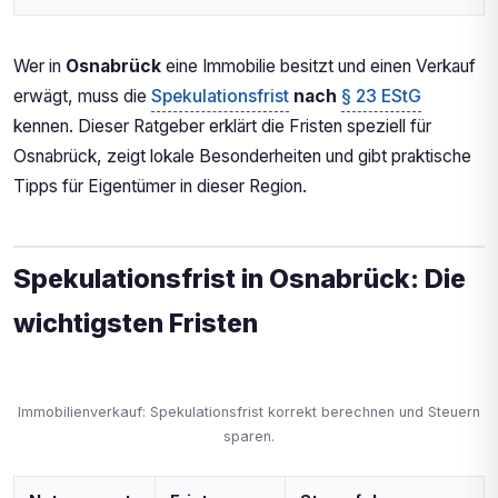
Grunderwerbsteuer in Osnabrück
(Niedersachsen): 5.0 %
Spekulationsfrist in Osnabrück: Die 3
Wer in
Osnabrück
eine Immobilie besitzt und einen Verkauf
wichtigsten Regeln
erwägt, muss die
Spekulationsfrist
nach
§ 23 EStG
Immobilienmarkt Osnabrück: Stabiler
kennen. Dieser Ratgeber erklärt die Fristen speziell für
Mittelstadtmarkt
Osnabrück, zeigt lokale Besonderheiten und gibt praktische
Checkliste für Osnabrücker
Immobilieneigentümer
Tipps für Eigentümer in dieser Region.
Spekulationsfrist in Osnabrück: Die
wichtigsten Fristen
Immobilienverkauf: Spekulationsfrist korrekt berechnen und Steuern
sparen.