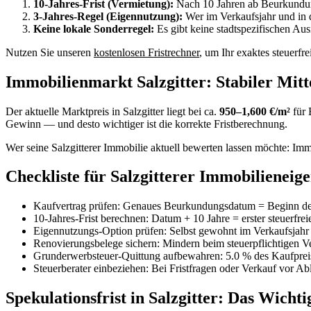
10-Jahres-Frist (Vermietung):
Nach 10 Jahren ab Beurkundung
3-Jahres-Regel (Eigennutzung):
Wer im Verkaufsjahr und in d
Keine lokale Sonderregel:
Es gibt keine stadtspezifischen Au
Nutzen Sie unseren
kostenlosen Fristrechner
, um Ihr exaktes steuerfr
Immobilienmarkt Salzgitter: Stabiler Mit
Der aktuelle Marktpreis in Salzgitter liegt bei ca.
950–1,600 €/m²
für 
Gewinn — und desto wichtiger ist die korrekte Fristberechnung.
Wer seine Salzgitterer Immobilie aktuell bewerten lassen möchte: I
Checkliste für Salzgitterer Immobilieneig
Kaufvertrag prüfen: Genaues Beurkundungsdatum = Beginn der
10-Jahres-Frist berechnen: Datum + 10 Jahre = erster steuerfrei
Eigennutzungs-Option prüfen: Selbst gewohnt im Verkaufsjahr
Renovierungsbelege sichern: Mindern beim steuerpflichtigen 
Grunderwerbsteuer-Quittung aufbewahren: 5.0 % des Kaufpreis
Steuerberater einbeziehen: Bei Fristfragen oder Verkauf vor Ab
Spekulationsfrist in Salzgitter: Das Wicht