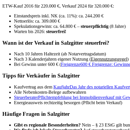
ETW-Kauf 2016 für 220.000 €, Verkauf 2024 für 320.000 €:
Einstandspreis inkl. NK (ca. 11%): ca. 244.200 €
Nettoerlös: ca. 309.000 €
Spekulationsgewinn: ca. 64.800 € –
steuerpflichtig
(8 Jahre)
Warten bis 2026:
steuerfrei!
Wann ist der Verkauf in Salzgitter steuerfrei?
Nach 10 Jahren Haltezeit (ab Notarvertragsdatum)
Nach 3 Kalenderjahren eigener Nutzung (
Eigennutzungsregel
)
Bei Gewinn unter 600 € (
Freigrenze
600 € Freigrenze: Gewinne 
Tipps für Verkäufer in Salzgitter
Kaufvertrag aus dem
Kaufjahr
Das Jahr des notariellen Kaufvertr
Alle Nebenkosten-Belege aufbewahren
Steuerberater
Pflichtempfehlung bei Immobilienverkauf mit Gewin
Energieausweis rechtzeitig besorgen (Pflicht beim Verkauf)
Häufige Fragen in Salzgitter
Gibt es regionale Besonderheiten?
Nein – § 23 EStG gilt bun