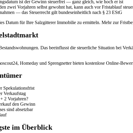
sdatum ist der Gewinn steuerfrei — ganz gleich, wie hoch er ist
en zwei Vorjahren selbst gewohnt hat, kann auch vor Fristablauf steue
snahmen — das Steuerrecht gilt bundeseinheitlich nach § 23 EStG
eies Datum für Ihre Salzgitterer Immobilie zu ermitteln. Mehr zur Frist
telstadtmarkt
Bestandswohnungen. Das beeinflusst die steuerliche Situation bei Verkäu
mmoscout24, Homeday und Sprengnetter bieten kostenlose Online-Bewert
entümer
 Spekulationsfrist
er Verkaufstag
 + 2 Vorjahren?
Verkauf den Gewinn
es sind absetzbar
lauf
igste im Überblick