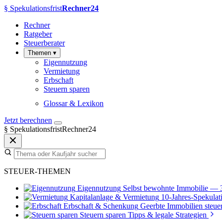
§
Spekulationsfrist
Rechner24
Rechner
Ratgeber
Steuerberater
Themen
▾
Eigennutzung
Vermietung
Erbschaft
Steuern sparen
Glossar & Lexikon
Jetzt berechnen
§
SpekulationsfristRechner24
STEUER-THEMEN
Eigennutzung
Selbst bewohnte Immobilie — 
Kapitalanlage & Vermietung
10-Jahres-Spekulati
Erbschaft & Schenkung
Geerbte Immobilien steuer
Steuern sparen
Tipps & legale Strategien