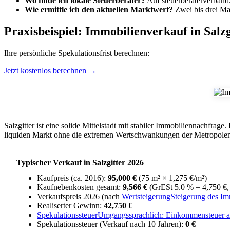
Wo finde ich lokale Steuerberater?
Auf steuerberaterverband.
Wie ermittle ich den aktuellen Marktwert?
Zwei bis drei Mak
Praxisbeispiel: Immobilienverkauf in Salzg
Ihre persönliche Spekulationsfrist berechnen:
Jetzt kostenlos berechnen →
Salzgitter ist eine solide Mittelstadt mit stabiler Immobiliennachfrag
liquiden Markt ohne die extremen Wertschwankungen der Metropole
Typischer Verkauf in Salzgitter 2026
Kaufpreis (ca. 2016):
95,000 €
(75 m² × 1,275 €/m²)
Kaufnebenkosten gesamt:
9,566 €
(GrESt 5.0 % = 4,750 €, 
Verkaufspreis 2026 (nach
Wertsteigerung
Steigerung des Im
Realiserter Gewinn:
42,750 €
Spekulationssteuer
Umgangssprachlich: Einkommensteuer auf
Spekulationssteuer (Verkauf nach 10 Jahren):
0 €