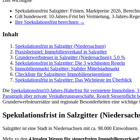
Das Wichtigste
Spekulationsfrist Salzgitter: Fristen, Marktpreise 2026, Berech
Gilt bundesweit: 10-Jahres-Frist bei Vermietung, 3-Jahres-Rege
Ihre Spekulationsfrist berechnen →
Inhalt
Spekulationsfrist in Salzgitter (Niedersachsen)
Praxisbeispiel: Immobilienverkauf in Salzgitter
Grunderwerbsteuer in Salzgitter (Niedersachsen): 5.0 %
Spekulationsfrist in Salzgitter: Die 3 wichtigsten Regeln
Immobilienmarkt Salzgitter: Stabiler Mittelstadtmarkt
Checkliste für Salzgitterer Immobilieneigentümer
Spekulationsfrist in Salzgitter: Das Wichtigste im Überblick
Die
Spekulationsfrist
10-Jahres-Haltefrist für vermietete Immobilien,
Paragraph über private Veräußerungsgeschäfte. Regelt Steuerpflicht 
Grunderwerbsteuersätze und regionale Besonderheiten eine wichtige R
Spekulationsfrist in Salzgitter (Niedersach
Salzgitter ist eine Stadt in Niedersachsen mit ca. 98.000 Einwohnern
Mehr zu den
4 legalen Wegen für steuerfreien Immobilienverkauf