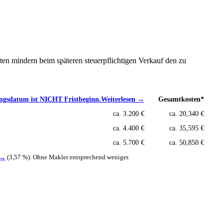
ten mindern beim späteren steuerpflichtigen Verkauf den zu
ungsdatum ist NICHT Fristbeginn.
Weiterlesen →
Gesamtkosten*
ca. 3.200 €
ca. 20,340 €
ca. 4.400 €
ca. 35,595 €
ca. 5.700 €
ca. 50,850 €
 →
(3,57 %). Ohne Makler entsprechend weniger.