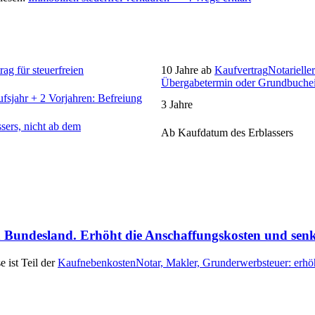
ag für steuerfreien
10 Jahre ab
Kaufvertrag
Notarieller
Übergabetermin oder Grundbuchei
fsjahr + 2 Vorjahren: Befreiung
3 Jahre
sers, nicht ab dem
Ab Kaufdatum des Erblassers
h Bundesland. Erhöht die Anschaffungskosten und sen
 ist Teil der
Kaufnebenkosten
Notar, Makler, Grunderwerbsteuer: erhö