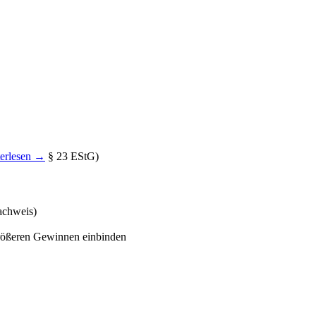
erlesen →
§ 23 EStG)
achweis)
rößeren Gewinnen einbinden