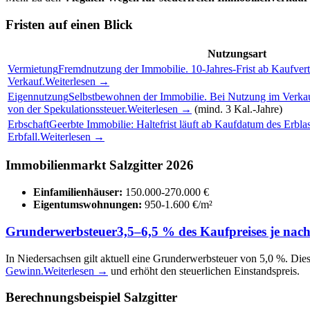
Fristen auf einen Blick
Nutzungsart
Vermietung
Fremdnutzung der Immobilie. 10-Jahres-Frist ab Kaufvertr
Verkauf.
Weiterlesen →
Eigennutzung
Selbstbewohnen der Immobilie. Bei Nutzung im Verkau
von der Spekulationssteuer.
Weiterlesen →
(mind. 3 Kal.-Jahre)
Erbschaft
Geerbte Immobilie: Haltefrist läuft ab Kaufdatum des Erblas
Erbfall.
Weiterlesen →
Immobilienmarkt Salzgitter 2026
Einfamilienhäuser:
150.000-270.000 €
Eigentumswohnungen:
950-1.600 €/m²
Grunderwerbsteuer
3,5–6,5 % des Kaufpreises je nac
In Niedersachsen gilt aktuell eine Grunderwerbsteuer von 5,0 %. Diese
Gewinn.
Weiterlesen →
und erhöht den steuerlichen Einstandspreis.
Berechnungsbeispiel Salzgitter