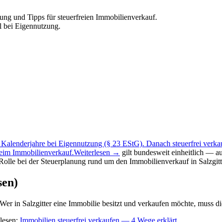
nung und Tipps für steuerfreien Immobilienverkauf.
l bei Eigennutzung.
 3 Kalenderjahre bei Eigennutzung (§ 23 EStG). Danach steuerfrei verka
beim Immobilienverkauf.
Weiterlesen →
gilt bundesweit einheitlich — au
olle bei der Steuerplanung rund um den Immobilienverkauf in Salzgitt
sen)
. Wer in Salzgitter eine Immobilie besitzt und verkaufen möchte, muss 
lesen:
Immobilien steuerfrei verkaufen — 4 Wege erklärt