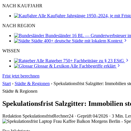
NACH KAUFJAHR
Alle Kaufjahre
Jahrgänge 1950–2024, je mit Fris
NACH REGION
Bundesländer
16 BL — Grunderwerbsteuer im
Städte
400+ deutsche Städte mit lokalem Kontext
WISSEN
Alle Ratgeber
750+ Fachbeiträge zu § 23 EStG
Glossar & Lexikon
Alle Fachbegriffe erklärt
Frist jetzt berechnen
Start
›
Städte & Regionen
›
Spekulationsfrist Salzgitter: Immobilien s
Städte & Regionen
Spekulationsfrist Salzgitter: Immobilien s
Redaktion SpekulationsfristRechner24
·
Geprüft 04/2026
·
3 Min. Les