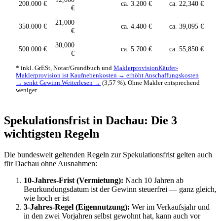
200.000 €
ca. 3.200 €
ca. 22,340 €
€
21,000
350.000 €
ca. 4.400 €
ca. 39,095 €
€
30,000
500.000 €
ca. 5.700 €
ca. 55,850 €
€
* inkl. GrESt, Notar/Grundbuch und
Maklerprovision
Käufer-
Maklerprovision ist Kaufnebenkosten → erhöht Anschaffungskosten
→ senkt Gewinn.
Weiterlesen →
(3,57 %). Ohne Makler entsprechend
weniger.
Spekulationsfrist in Dachau: Die 3
wichtigsten Regeln
Die bundesweit geltenden Regeln zur Spekulationsfrist gelten auch
für Dachau ohne Ausnahmen:
10-Jahres-Frist (Vermietung):
Nach 10 Jahren ab
Beurkundungsdatum ist der Gewinn steuerfrei — ganz gleich,
wie hoch er ist
3-Jahres-Regel (Eigennutzung):
Wer im Verkaufsjahr und
in den zwei Vorjahren selbst gewohnt hat, kann auch vor