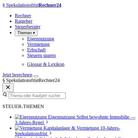
§
Spekulationsfrist
Rechner24
Rechner
Ratgeber
Steuerberater
Themen
▾
Eigennutzung
Vermietung
Erbschaft
Steuern sparen
Glossar & Lexikon
Jetzt berechnen
§
SpekulationsfristRechner24
STEUER-THEMEN
Eigennutzung
Selbst bewohnte Immobilie —
3-Jahres-Regel
Kapitalanlage & Vermietung
10-Jahres-
Spekulationsfrist