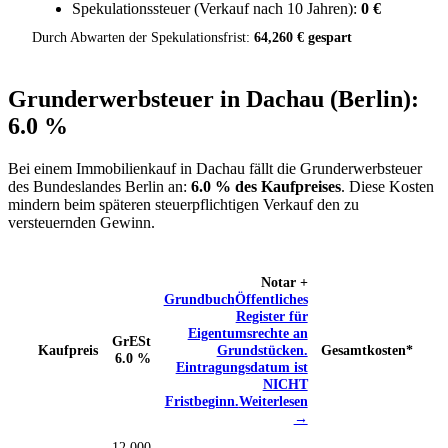
Spekulationssteuer (Verkauf nach 10 Jahren):
0 €
Durch Abwarten der Spekulationsfrist:
64,260 € gespart
Grunderwerbsteuer in Dachau (Berlin):
6.0 %
Bei einem Immobilienkauf in Dachau fällt die Grunderwerbsteuer
des Bundeslandes Berlin an:
6.0 % des Kaufpreises
. Diese Kosten
mindern beim späteren steuerpflichtigen Verkauf den zu
versteuernden Gewinn.
Notar +
Grundbuch
Öffentliches
Register für
Eigentumsrechte an
GrESt
Kaufpreis
Grundstücken.
Gesamtkosten*
6.0 %
Eintragungsdatum ist
NICHT
Fristbeginn.
Weiterlesen
→
12,000