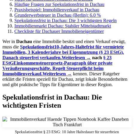
Häufige Fragen zur Spekulationsfrist in Dachau
Praxisbeispiel: Immobilienverkauf in Dachau
Grunderwerbsteuer in Dachau (Berlin): 6.0 %
Spekulationsfrist in Dachau: Die 3 wichtigsten Regeln
Immobilienmarkt Dachau: Stabiler Mittelstadtmarkt
Checkliste für Dachauer Immobilieneigentümer
Wer in
Dachau
eine Immobilie besitzt und einen Verkauf erwägt,
muss die
Spekulationsfrist
10-Jahres-Haltefrist für vermietete
Immobilien, 3 Kalenderjahre bei Eigennutzung (§ 23 EStG).
Danach steuerfrei verkaufen.
Weiterlesen →
nach
§ 23
EStG
Einkommensteuergesetz-Paragraph über private
Veräußerungsgeschäfte. Regelt Steuerpflicht beim
Immobilienverkauf.
Weiterlesen →
kennen. Dieser Ratgeber
erklärt die Fristen speziell für Dachau, zeigt lokale Besonderheiten
und gibt praktische Tipps für Eigentümer in dieser Region.
Spekulationsfrist in Dachau: Die
wichtigsten Fristen
Spekulationsfrist § 23 EStG: 10 Jahre Haltedauer für steuerfreien