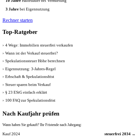
10 Jahre
Haltedauer bei Vermietung
3 Jahre
bei Eigennutzung
Rechner starten
Top-Ratgeber
›
4 Wege: Immobilien steuerfrei verkaufen
›
Wann ist der Verkauf steuerfrei?
›
Spekulationssteuer Höhe berechnen
›
Eigennutzung: 3-Jahres-Regel
›
Erbschaft & Spekulationsfrist
›
Steuer sparen beim Verkauf
›
§ 23 EStG einfach erklärt
›
100 FAQ zur Spekulationsfrist
Nach Kaufjahr prüfen
Wann haben Sie gekauft? Ihr Fristende nach Jahrgang:
Kauf 2024
steuerfrei 2034 →