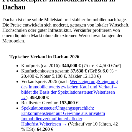
Dachau
Dachau ist eine solide Mittelstadt mit stabiler Immobiliennachfrage.
Die Preise entwickeln sich moderat, getragen von lokaler Wirtschaft,
Hochschulen oder guter Infrastruktur. Verkäufer profitieren von
einem liquiden Markt ohne die extremen Wertschwankungen der
Metropolen.
Typischer Verkauf in Dachau 2026
Kaufpreis (ca. 2016):
340,000 €
(75 m² × 4,500 €/m²)
Kaufnebenkosten gesamt:
37,638 €
(GrESt 6.0 % =
20,400 €, Notar 5,100 €, Makler 12,138 €)
Verkaufspreis 2026 (nach
Wertsteigerung
Steigerung
des Immobilienwerts zwischen Kauf und Verkauf –
bildet die Basis der Spekulationssteuer.
Weiterlesen
→
):
493,000 €
Realiserter Gewinn:
153,000 €
Spekulationssteuer
Umgangssprachlich:
Einkommensteuer auf Gewinne aus privatem
Immobilienverkauf innerhalb der
Haltefrist.
Weiterlesen →
(Verkauf vor 10 Jahren, 42
% ESt):
64,260 €