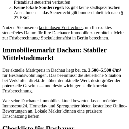
Fristablauf steuerfrei verkaufen
Keine lokale Sonderregel:
Es gibt keine stadtspezifischen
Ausnahmen — das Steuerrecht gilt bundeseinheitlich nach §
23 EStG
Nutzen Sie unseren
kostenlosen Fristrechner
, um Ihr exaktes
steuerfreies Datum für Ihre Dachauer Immobilie zu ermitteln. Mehr
zur Fristberechnung:
Spekulationsfrist in Berlin berechnen
.
Immobilienmarkt Dachau: Stabiler
Mittelstadtmarkt
Der aktuelle Marktpreis in Dachau liegt bei ca.
3,500–5,500 €/m²
für Bestandswohnungen. Das beeinflusst die steuerliche Situation
bei Verkäufen direkt: Je höher der aktuelle Wert, desto größer der
potenzielle Gewinn — und desto wichtiger ist die korrekte
Fristberechnung.
Wer seine Dachauer Immobilie aktuell bewerten lassen möchte:
Immoscout24, Homeday und Sprengnetter bieten kostenlose Online-
Bewertungen an. Lokale Makler können eine präzisere
Einschätzung liefern.
Checkliste für Dachauer