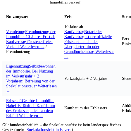
Immobilienverkauf.
Nutzungsart
Frist
Steue
10 Jahre ab
Vermietung
Fremdnutzung der
Kaufvertrag
Notarieller
Immobilie. 10-Jahres-Frist ab
Kaufvertrag ist der offizielle
Pers.
Kaufvertrag für steuerfreien
Friststart – nicht der
Eink
Verkauf.
Weiterlesen →
/
Übergabetermin oder
Fremdnutzung
Grundbucheintrag.
Weiterlesen
→
Eigennutzung
Selbstbewohnen
der Immobilie. Bei Nutzung
im Verkaufsjahr + 2
Verkaufsjahr + 2 Vorjahre
Steue
Vorjahren: Befreiung von der
Spekulationssteuer.
Weiterlesen
→
Erbschaft
Geerbte Immobilie:
Haltefrist läuft ab Kaufdatum
Abhä
Kaufdatum des Erblassers
des Erblassers, nicht ab dem
Erbd
Erbfall.
Weiterlesen →
Gilt bundeseinheitlich – die Spekulationsfrist ist kein länderspezifisches
Gesetz (mehr:
Spekulationsfrist in Bayern
).