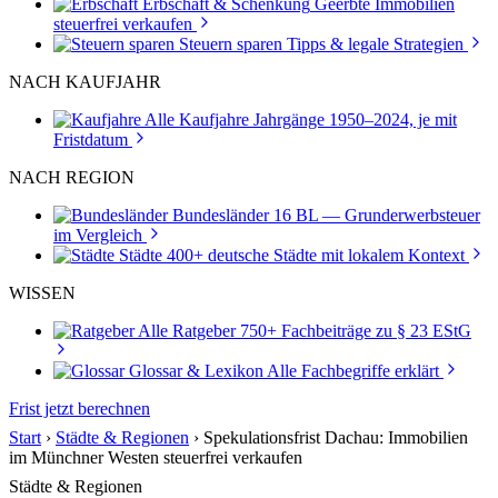
Erbschaft & Schenkung
Geerbte Immobilien
steuerfrei verkaufen
Steuern sparen
Tipps & legale Strategien
NACH KAUFJAHR
Alle Kaufjahre
Jahrgänge 1950–2024, je mit
Fristdatum
NACH REGION
Bundesländer
16 BL — Grunderwerbsteuer
im Vergleich
Städte
400+ deutsche Städte mit lokalem Kontext
WISSEN
Alle Ratgeber
750+ Fachbeiträge zu § 23 EStG
Glossar & Lexikon
Alle Fachbegriffe erklärt
Frist jetzt berechnen
Start
›
Städte & Regionen
›
Spekulationsfrist Dachau: Immobilien
im Münchner Westen steuerfrei verkaufen
Städte & Regionen