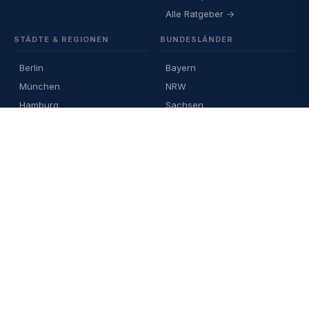
Alle Ratgeber →
STÄDTE & REGIONEN
BUNDESLÄNDER
Berlin
Bayern
München
NRW
Hamburg
Sachsen
Köln
Hessen
Frankfurt
Alle Bundesländer →
Alle Städte →
WISSEN
RECHTLICHES
Lexikon: 50 Begriffe
Impressum
100 FAQ
Datenschutz
Spekulationsfrist erklärt
AGB
§ 23 EStG Text
Steuerberater finden