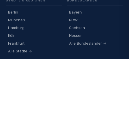
STÄDTE & REGIONEN
BUNDESLÄNDER
Berlin
Bayern
München
NRW
Hamburg
Sachsen
Köln
Hessen
Frankfurt
Alle Bundesländer →
Alle Städte →
WISSEN
RECHTLICHES
Lexikon: 50 Begriffe
Impressum
100 FAQ
Datenschutz
Spekulationsfrist erklärt
AGB
§ 23 EStG Text
Steuerberater finden
© 2026 SpekulationsfristRechner24 ·
Impressum
·
Datenschutz
·