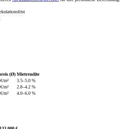
.
reis (Ø)
Mietrendite
 €/m²
3.5–5.0 %
 €/m²
2.8–4.2 %
 €/m²
4.0–6.0 %
133.000 €
.