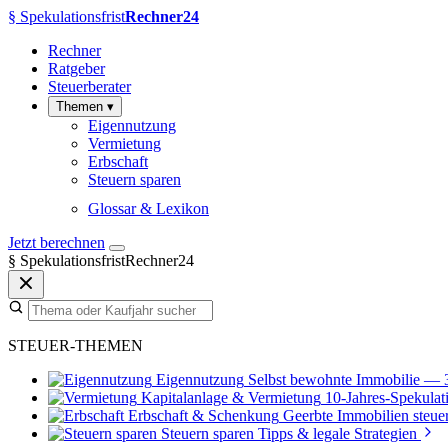
§
Spekulationsfrist
Rechner24
Rechner
Ratgeber
Steuerberater
Themen
▾
Eigennutzung
Vermietung
Erbschaft
Steuern sparen
Glossar & Lexikon
Jetzt berechnen
§
SpekulationsfristRechner24
STEUER-THEMEN
Eigennutzung
Selbst bewohnte Immobilie — 
Kapitalanlage & Vermietung
10-Jahres-Spekulati
Erbschaft & Schenkung
Geerbte Immobilien steuer
Steuern sparen
Tipps & legale Strategien