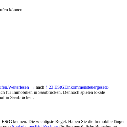
rkaufen können. …
ufen.
Weiterlesen →
nach
§ 23 EStG
Einkommensteuergesetz-
uch für Immobilien in Saarbrücken. Dennoch spielen lokale
uf in Saarbrücken.
3 EStG
kennen. Die wichtigste Regel: Haben Sie die Immobilie länger
unseren
Spekulationsfrist-Rechner
für Ihre persönliche Berechnung.