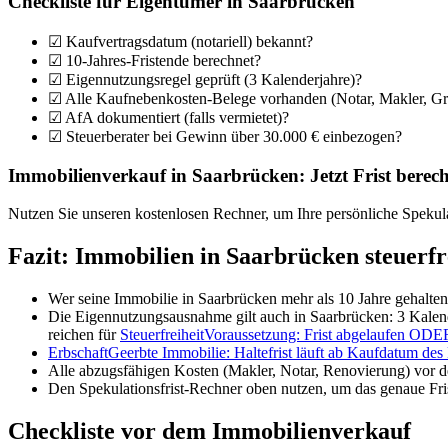
Checkliste für Eigentümer in Saarbrücken
☑ Kaufvertragsdatum (notariell) bekannt?
☑ 10-Jahres-Fristende berechnet?
☑ Eigennutzungsregel geprüft (3 Kalenderjahre)?
☑ Alle Kaufnebenkosten-Belege vorhanden (Notar, Makler, Gr
☑ AfA dokumentiert (falls vermietet)?
☑ Steuerberater bei Gewinn über 30.000 € einbezogen?
Immobilienverkauf in Saarbrücken: Jetzt Frist berec
Nutzen Sie unseren kostenlosen Rechner, um Ihre persönliche Spekulat
Fazit: Immobilien in Saarbrücken steuerfr
Wer seine Immobilie in Saarbrücken mehr als 10 Jahre gehalten h
Die Eigennutzungsausnahme gilt auch in Saarbrücken: 3 Kalen
reichen für
Steuerfreiheit
Voraussetzung: Frist abgelaufen ODER
Erbschaft
Geerbte Immobilie: Haltefrist läuft ab Kaufdatum des 
Alle abzugsfähigen Kosten (Makler, Notar, Renovierung) vor 
Den Spekulationsfrist-Rechner oben nutzen, um das genaue Fris
Checkliste vor dem Immobilienverkauf