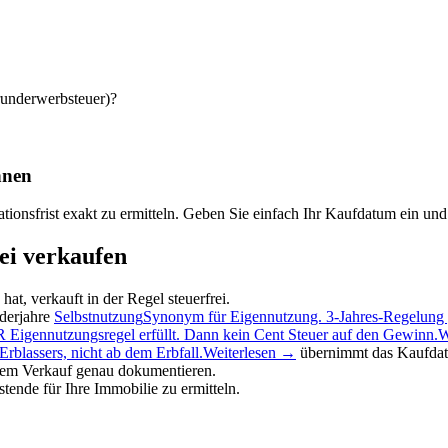
underwerbsteuer)?
hnen
ionsfrist exakt zu ermitteln. Geben Sie einfach Ihr Kaufdatum ein und 
ei verkaufen
at, verkauft in der Regel steuerfrei.
derjahre
Selbstnutzung
Synonym für Eigennutzung. 3-Jahres-Regelung g
 Eigennutzungsregel erfüllt. Dann kein Cent Steuer auf den Gewinn.
W
Erblassers, nicht ab dem Erbfall.
Weiterlesen →
übernimmt das Kaufdatu
dem Verkauf genau dokumentieren.
tende für Ihre Immobilie zu ermitteln.