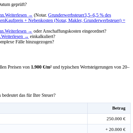
atum geprüft?
nn.
Weiterlesen →
(Notar.
Grunderwerbsteuer
3,5–6,5 % des
ten
Kaufpreis + Nebenkosten (Notar, Makler, Grunderwerbsteuer) =
nn.
Weiterlesen →
oder Anschaffungskosten eingeordnet?
.
Weiterlesen →
einkalkuliert?
omplexe Fälle hinzugezogen?
ellen Preisen von
1.900 €/m²
und typischen Wertsteigerungen von 20–
bedeutet das für Ihre Steuer?
Betrag
250.000 €
+ 20.000 €