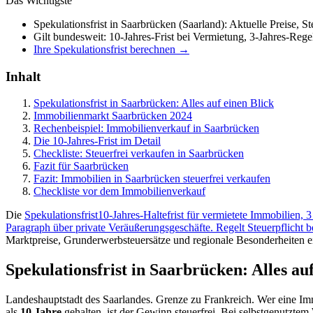
Das Wichtigste
Spekulationsfrist in Saarbrücken (Saarland): Aktuelle Preise, 
Gilt bundesweit: 10-Jahres-Frist bei Vermietung, 3-Jahres-Rege
Ihre Spekulationsfrist berechnen →
Inhalt
Spekulationsfrist in Saarbrücken: Alles auf einen Blick
Immobilienmarkt Saarbrücken 2024
Rechenbeispiel: Immobilienverkauf in Saarbrücken
Die 10-Jahres-Frist im Detail
Checkliste: Steuerfrei verkaufen in Saarbrücken
Fazit für Saarbrücken
Fazit: Immobilien in Saarbrücken steuerfrei verkaufen
Checkliste vor dem Immobilienverkauf
Die
Spekulationsfrist
10-Jahres-Haltefrist für vermietete Immobilien,
Paragraph über private Veräußerungsgeschäfte. Regelt Steuerpflicht 
Marktpreise, Grunderwerbsteuersätze und regionale Besonderheiten e
Spekulationsfrist in Saarbrücken: Alles au
Landeshauptstadt des Saarlandes. Grenze zu Frankreich. Wer eine Im
als
10 Jahre
gehalten. ist der Gewinn steuerfrei. Bei selbstgenutzte