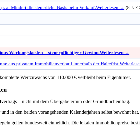
. a. Mindert die steuerliche Basis beim Verkauf.
Weiterlesen →
(8 J. ×
nus Werbungskosten = steuerpflichtiger Gewinn.
Weiterlesen →
e aus privatem Immobilienverkauf innerhalb der Haltefrist.
Weiterles
r komplette Wertzuwachs von 110.000 € verbleibt beim Eigentümer.
ken
vertrags – nicht mit dem Übergabetermin oder Grundbucheintrag.
und in den beiden vorangehenden Kalenderjahren selbst bewohnt hat, k
egeln gelten bundesweit einheitlich. Die lokalen Immobilienpreise be