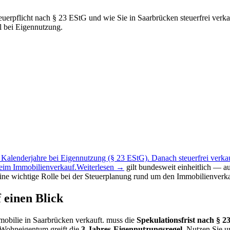
Steuerpflicht nach § 23 EStG und wie Sie in Saarbrücken steuerfrei ve
l bei Eigennutzung.
 3 Kalenderjahre bei Eigennutzung (§ 23 EStG). Danach steuerfrei verka
beim Immobilienverkauf.
Weiterlesen →
gilt bundesweit einheitlich — a
ine wichtige Rolle bei der Steuerplanung rund um den Immobilienverka
f einen Blick
mobilie in Saarbrücken verkauft. muss die
Spekulationsfrist nach § 2
m Wohneigentum greift die
3-Jahres-Eigennutzungsregel
. Nutzen Sie 