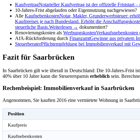
Kaufvertrag
Notarieller Kaufvertrag ist der offizielle Friststar
10-Jahres-Frist abgelaufen oder Eigennutzung nachgewiesen?
Alle
Kaufnebenkosten
Notar, Makler, Grunderwerbsteuer: erhö
Kaufpreises je nach Bundesland. Erhöht die Anschaffungskost
steuerliche Basis.
Weiterlesen →
dokumentiert?
Renovierungskosten als
Werbungskosten
Verkaufsnebenkosten (
AfA-Rückforderung durch
Finanzamt
Gewinne aus privatem Im
Steuerberater
Pflichtempfehlung bei Immobilienverkauf mit Gewin
Fazit für Saarbrücken
In Saarbrücken gilt wie überall in Deutschland: Die 10-Jahres-Frist is
40% über 10 Jahre kann die Steuerersparnis
erheblich
sein. Berechnen
Rechenbeispiel: Immobilienverkauf in Saarbrücken
Angenommen, Sie kauften 2016 eine vermietete Wohnung in Saarbrücke
Position
Kaufpreis
Kaufnebenkosten