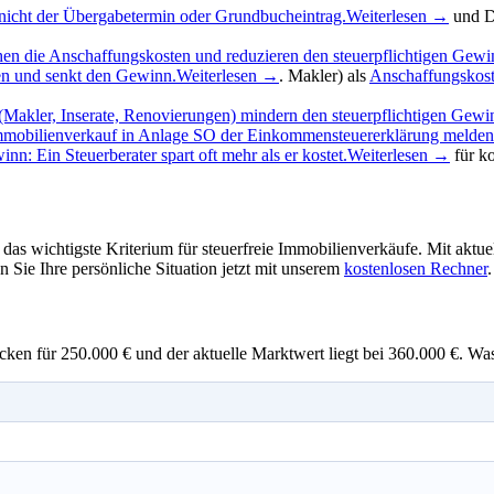
t – nicht der Übergabetermin oder Grundbucheintrag.
Weiterlesen →
und D
hen die Anschaffungskosten und reduzieren den steuerpflichtigen Gewi
en und senkt den Gewinn.
Weiterlesen →
. Makler) als
Anschaffungskos
Makler, Inserate, Renovierungen) mindern den steuerpflichtigen Gewi
mobilienverkauf in Anlage SO der Einkommensteuererklärung melden
n: Ein Steuerberater spart oft mehr als er kostet.
Weiterlesen →
für k
t das wichtigste Kriterium für steuerfreie Immobilienverkäufe. Mit aktu
 Sie Ihre persönliche Situation jetzt mit unserem
kostenlosen Rechner
.
n für 250.000 € und der aktuelle Marktwert liegt bei 360.000 €. Was 