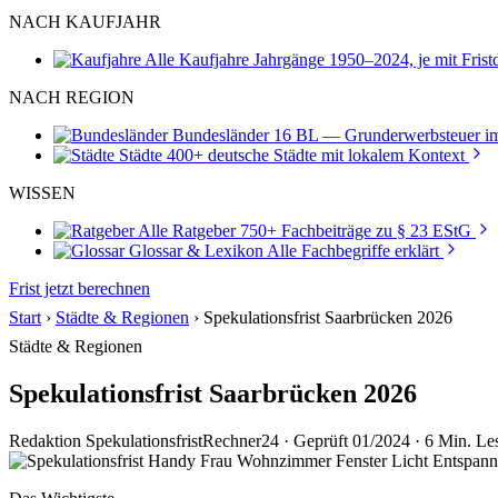
NACH KAUFJAHR
Alle Kaufjahre
Jahrgänge 1950–2024, je mit Fris
NACH REGION
Bundesländer
16 BL — Grunderwerbsteuer im
Städte
400+ deutsche Städte mit lokalem Kontext
WISSEN
Alle Ratgeber
750+ Fachbeiträge zu § 23 EStG
Glossar & Lexikon
Alle Fachbegriffe erklärt
Frist jetzt berechnen
Start
›
Städte & Regionen
›
Spekulationsfrist Saarbrücken 2026
Städte & Regionen
Spekulationsfrist Saarbrücken 2026
Redaktion SpekulationsfristRechner24
·
Geprüft 01/2024
·
6 Min. Les