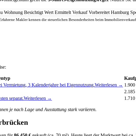
Erfahrene Makler kennen die steuerlichen Besonderheiten beim Immobilienverkauf
ise:
entyp
Kaufp
ei Vermietung, 3 Kalenderjahre bei Eigennutzung.
Weiterlesen →
1.900
2.185
sten separat.
Weiterlesen →
1.710
en je nach Lage und Ausstattung stark variieren.
arbrücken
ken für
86.450 €
gekauft (ca. 70 m²). Heute liegt der Marktwert bei ca.