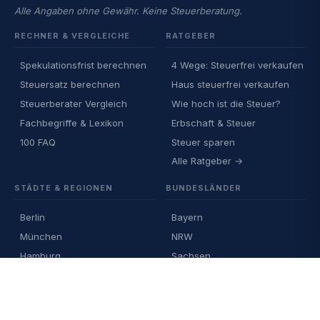
Alle Angaben ohne Gewähr. Keine Steuerberatung.
RECHNER & VERGLEICHE
RATGEBER
Spekulationsfrist berechnen
4 Wege: Steuerfrei verkaufen
Steuersatz berechnen
Haus steuerfrei verkaufen
Steuerberater Vergleich
Wie hoch ist die Steuer?
Fachbegriffe & Lexikon
Erbschaft & Steuer
100 FAQ
Steuer sparen
Alle Ratgeber →
STÄDTE & REGIONEN
BUNDESLÄNDER
Berlin
Bayern
München
NRW
Hamburg
Sachsen
Köln
Hessen
Frankfurt
Alle Bundesländer →
Alle Städte →